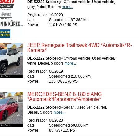
DE-52222 Stolberg
- Off-road vehicle, Used vehicle,
grey, Petrol, 5 doors
more...
Registration
10/2020
date
Speedometer
37.368 km
Power
110 KW / 149 PS
JEEP Renegade Trailhawk 4WD *Automatik*R-
Kamera*
DE-52222 Stolberg
- Off-road vehicle, Used vehicle,
white, Diesel, 5 doors
more...
Registration
06/2019
date
Speedometer
210.000 km
Power
125 KW / 170 PS
MERCEDES-BENZ B 180 d AMG
*Automatik*Panorama*Ambiente*
DE-52222 Stolberg
- Sedan, Used vehicle, red,
Diesel, 5 doors
more...
Registration
08/2023
date
Speedometer
50.000 km
Power
85 KW / 115 PS