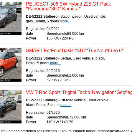
PEUGEOT 508 SW Hybrid 225 GT Pack
*Panorama*360° Kamera*
DE-52222 Stolberg
- Stationwagon, Used vehicle,
grey, Hybrid, 5 doors
more...
Registration
04/2021
date
Speedometer
89.000 km
Power
165 KW / 224 PS
SMART ForFour Basis *SHZ*Tüv Neu*Euro 6*
DE-52222 Stolberg
- Sedan, Used vehicle, black,
Petrol, 5 doors
more...
Registration
04/2015
date
Speedometer
52.000 km
Power
52 KW / 71 PS
VW T-Roc Sport *Digital Tacho*Navigation*Gepfleg
DE-52222 Stolberg
- Off-road vehicle, Used vehicle,
black, Petrol, 5 doors
more...
Registration
01/2020
date
Speedometer
172.000 km
Power
110 KW / 149 PS
rbrauch und den offiziellen spezifischen CO2-Emissionen neuer Personenkraftwagen