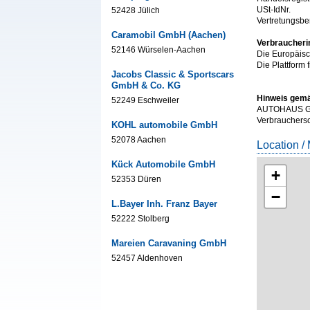
USt-IdNr.
52428 Jülich
Vertretungsbe
Caramobil GmbH (Aachen)
Verbraucheri
52146 Würselen-Aachen
Die Europäisch
Die Plattform 
Jacobs Classic & Sportscars
GmbH & Co. KG
Hinweis gemä
52249 Eschweiler
AUTOHAUS GEB
Verbrauchersch
KOHL automobile GmbH
52078 Aachen
Location /
Kück Automobile GmbH
+
52353 Düren
−
L.Bayer Inh. Franz Bayer
52222 Stolberg
Mareien Caravaning GmbH
52457 Aldenhoven