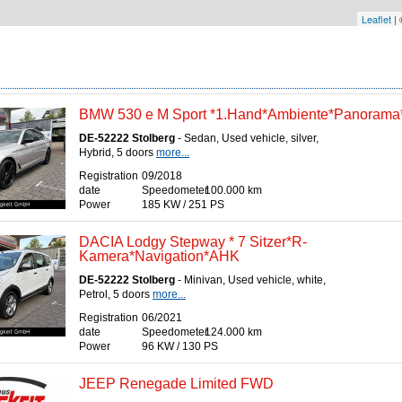
Leaflet
|
BMW 530 e M Sport *1.Hand*Ambiente*Panorama
DE-52222 Stolberg
- Sedan, Used vehicle, silver,
Hybrid, 5 doors
more...
Registration
09/2018
date
Speedometer
100.000 km
Power
185 KW / 251 PS
DACIA Lodgy Stepway * 7 Sitzer*R-
Kamera*Navigation*AHK
DE-52222 Stolberg
- Minivan, Used vehicle, white,
Petrol, 5 doors
more...
Registration
06/2021
date
Speedometer
124.000 km
Power
96 KW / 130 PS
JEEP Renegade Limited FWD