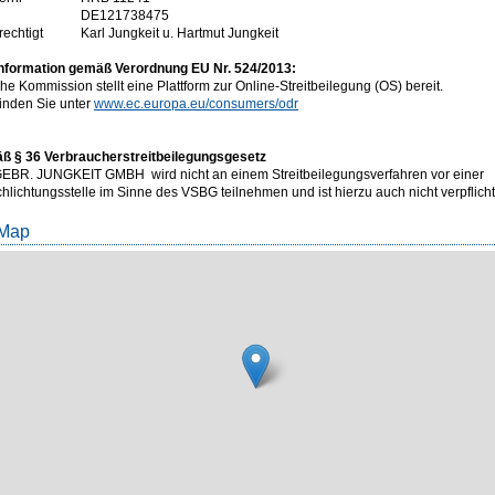
DE121738475
rechtigt
Karl Jungkeit u. Hartmut Jungkeit
nformation gemäß Verordnung EU Nr. 524/2013:
e Kommission stellt eine Plattform zur Online-Streitbeilegung (OS) bereit.
finden Sie unter
www.ec.europa.eu/consumers/odr
ß § 36 Verbraucherstreitbeilegungsgesetz
R. JUNGKEIT GMBH wird nicht an einem Streitbeilegungsverfahren vor einer
lichtungsstelle im Sinne des VSBG teilnehmen und ist hierzu auch nicht verpflicht
 Map