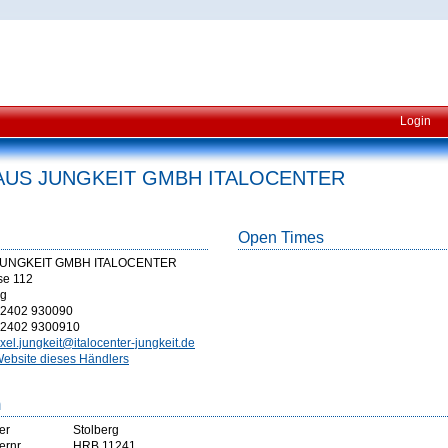
Login
US JUNGKEIT GMBH ITALOCENTER
Open Times
UNGKEIT GMBH ITALOCENTER
se 112
rg
2402 930090
2402 9300910
xel.jungkeit@italocenter-jungkeit.de
ebsite dieses Händlers
m
er
Stolberg
ernr
HRB 11241