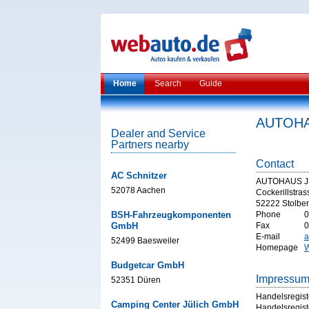
Home
Search
Guide
AUTOHA
Dealer and Service
Partners nearby
Contact
AC Schnitzer
AUTOHAUS J
52078 Aachen
Cockerillstras
52222 Stolbe
BSH-Fahrzeugkomponenten
Phone
0
GmbH
Fax
0
E-mail
a
52499 Baesweiler
Homepage
W
Budgetcar GmbH
Impressu
52351 Düren
Handelsregist
Camping Center Jülich GmbH
Handelsregist