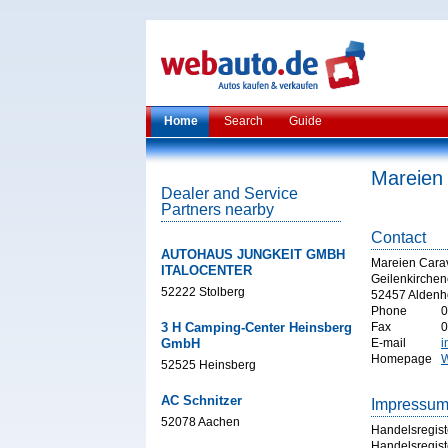
Home
Search
Guide
Mareien
Dealer and Service
Partners nearby
Contact
AUTOHAUS JUNGKEIT GMBH
Mareien Car
ITALOCENTER
Geilenkirchene
52222 Stolberg
52457 Alden
Phone
0
3 H Camping-Center Heinsberg
Fax
0
GmbH
E-mail
i
Homepage
W
52525 Heinsberg
AC Schnitzer
Impressu
52078 Aachen
Handelsregist
Handelsregist