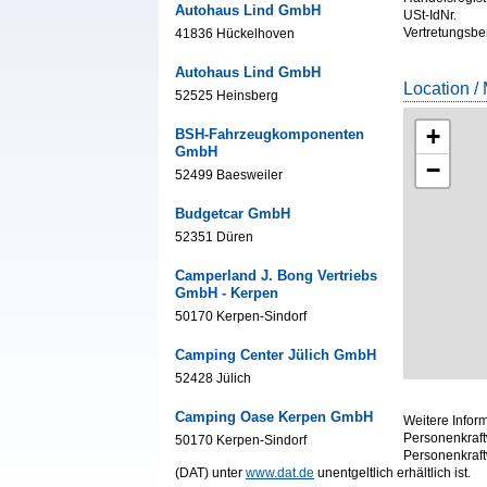
Autohaus Lind GmbH
USt-IdNr.
Vertretungsbe
41836 Hückelhoven
Autohaus Lind GmbH
Location /
52525 Heinsberg
+
BSH-Fahrzeugkomponenten
GmbH
−
52499 Baesweiler
Budgetcar GmbH
52351 Düren
Camperland J. Bong Vertriebs
GmbH - Kerpen
50170 Kerpen-Sindorf
Camping Center Jülich GmbH
52428 Jülich
Camping Oase Kerpen GmbH
Weitere Infor
Personenkraft
50170 Kerpen-Sindorf
Personenkraf
(DAT) unter
www.dat.de
unentgeltlich erhältlich ist.