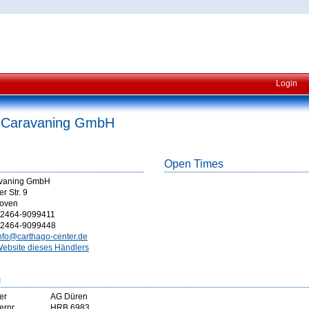
Login
 Caravaning GmbH
Open Times
avaning GmbH
r Str. 9
hoven
2464-9099411
2464-9099448
nfo@carthago-center.de
ebsite dieses Händlers
m
er
AG Düren
ernr
HRB 6983