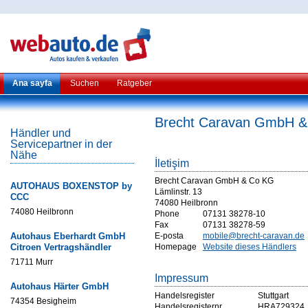
Ana sayfa
Suchen
Ratgeber
Brecht Caravan GmbH 
Händler und
Servicepartner in der
Nähe
İletişim
Brecht Caravan GmbH & Co KG
AUTOHAUS BOXENSTOP by
Lämlinstr. 13
CCC
74080 Heilbronn
74080 Heilbronn
Phone
07131 38278-10
Fax
07131 38278-59
Autohaus Eberhardt GmbH
E-posta
mobile@brecht-caravan.de
Citroen Vertragshändler
Homepage
Website dieses Händlers
71711 Murr
Impressum
Autohaus Härter GmbH
Handelsregister
Stuttgart
74354 Besigheim
Handelsregisternr
HRA729324