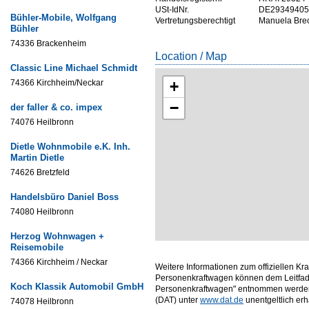
USt-IdNr.
DE29349405
Bühler-Mobile, Wolfgang
Vertretungsberechtigt
Manuela Bre
Bühler
74336 Brackenheim
Location / Map
Classic Line Michael Schmidt
74366 Kirchheim/Neckar
+
−
der faller & co. impex
74076 Heilbronn
Dietle Wohnmobile e.K. Inh.
Martin Dietle
74626 Bretzfeld
Handelsbüro Daniel Boss
74080 Heilbronn
Herzog Wohnwagen +
Reisemobile
74366 Kirchheim / Neckar
Weitere Informationen zum offiziellen Kr
Personenkraftwagen können dem Leitfade
Koch Klassik Automobil GmbH
Personenkraftwagen" entnommen werden,
(DAT) unter
www.dat.de
unentgeltlich erhäl
74078 Heilbronn