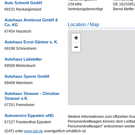
Auto Schmitt GmbH
USt-IdNr.
DE 1623285
Vertretungsberechtigt
Bernd Meffer
69151 Neckargemünd
Autohaus Armbrust GmbH &
Location / Map
Co. KG
67454 Hassloch
+
Autohaus Ernst Gärtner e. K.
−
69198 Schriesheim
Autohaus Ladstetter
69509 Mörlenbach
Autohaus Sporer GmbH
69469 Weinheim
Autohaus Strasser - Christian
Strasser e.K.
67251 Freinsheim
Autoservice Eppstein oHG
Weitere Informationen zum offiziellen Kr
Personenkraftwagen können dem Leitfade
67227 Frankenthal-Eppstein
Personenkraftwagen" entnommen werden,
(DAT) unter
www.dat.de
unentgeltlich erhältlich ist.