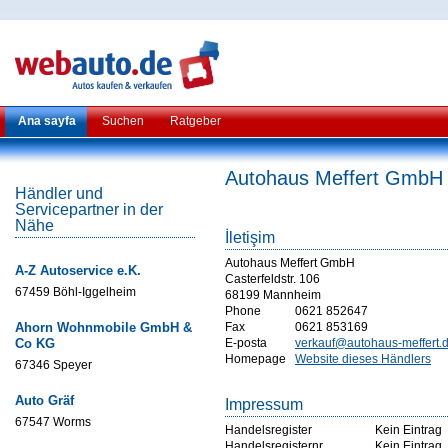
Ana sayfa
Suchen
Ratgeber
Autohaus Meffert GmbH
Händler und
Servicepartner in der
Nähe
İletişim
Autohaus Meffert GmbH
A-Z Autoservice e.K.
Casterfeldstr. 106
67459 Böhl-Iggelheim
68199 Mannheim
Phone
0621 852647
Ahorn Wohnmobile GmbH &
Fax
0621 853169
Co KG
E-posta
verkauf@autohaus-meffert.
Homepage
Website dieses Händlers
67346 Speyer
Auto Gräf
Impressum
67547 Worms
Handelsregister
Kein Eintrag
Handelsregisternr
Kein Eintrag