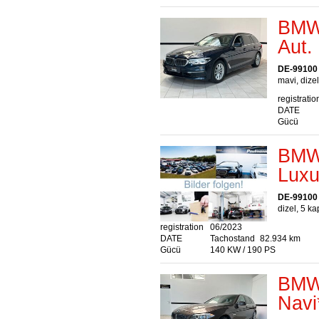
BMW 
Aut.
DE-99100
mavi, dizel
registratio
DATE
Gücü
BMW 
Luxu
DE-99100
dizel, 5 ka
registration
06/2023
DATE
Tachostand
82.934 km
Gücü
140 KW / 190 PS
BMW 
Navi