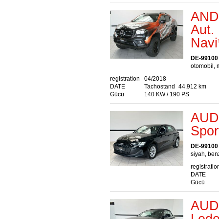
AND
Aut.
Navi
DE-99100
otomobil, m
registration
04/2018
DATE
Tachostand
44.912 km
Gücü
140 KW / 190 PS
AUDI
Spor
DE-99100
siyah, benz
registratio
DATE
Gücü
AUDI
Lede