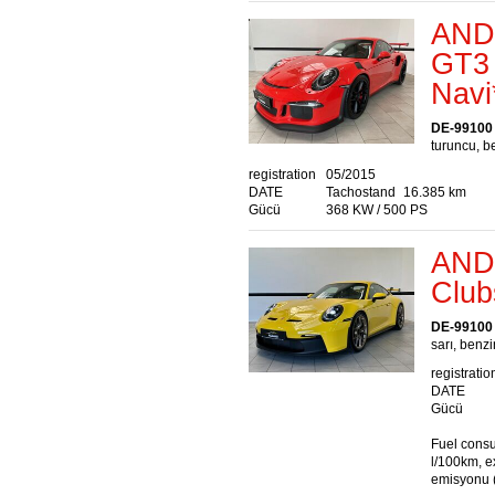
AND
GT3
Navi
DE-99100
turuncu, b
registration
05/2015
DATE
Tachostand
16.385 km
Gücü
368 KW / 500 PS
AND
Club
DE-99100
sarı, benzi
registratio
DATE
Gücü
Fuel consu
l/100km, e
emisyonu 