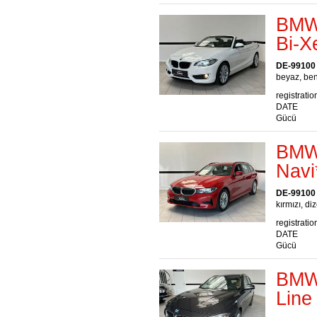
BMW 
Bi-X
DE-99100
beyaz, ben
registratio
DATE
Gücü
BMW 
Navi
DE-99100
kırmızı, diz
registratio
DATE
Gücü
BMW 
Line