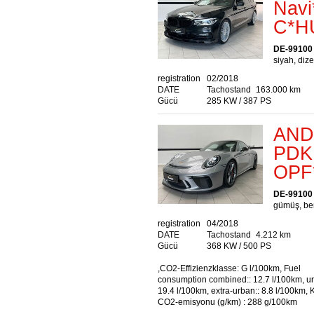
Navi
C*H
DE-99100
siyah, dize
registration
02/2018
DATE
Tachostand
163.000 km
Gücü
285 KW / 387 PS
AND
PDK 
OPF
DE-99100
gümüş, ben
registration
04/2018
DATE
Tachostand
4.212 km
Gücü
368 KW / 500 PS
,CO2-Effizienzklasse: G l/100km, Fuel
consumption combined:: 12.7 l/100km, ur
19.4 l/100km, extra-urban:: 8.8 l/100km,
CO2-emisyonu (g/km) : 288 g/100km