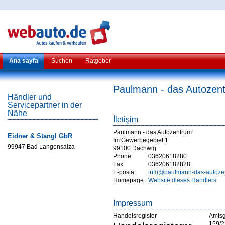
Ana sayfa
Suchen
Ratgeber
Paulmann - das Autozen
Händler und
Servicepartner in der
Nähe
İletişim
Paulmann - das Autozentrum
Eidner & Stangl GbR
Im Gewerbegebiet 1
99947 Bad Langensalza
99100 Dachwig
Phone
03620618280
Fax
036206182828
E-posta
info@paulmann-das-autoze
Homepage
Website dieses Händlers
Impressum
Handelsregister
Amtsge
159/