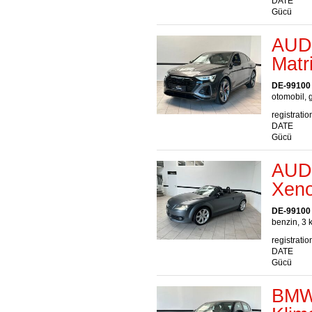
DATE
Gücü
AUDI
Matr
DE-99100
otomobil, g
registratio
DATE
Gücü
AUDI
Xeno
DE-99100
benzin, 3 
registratio
DATE
Gücü
BMW 