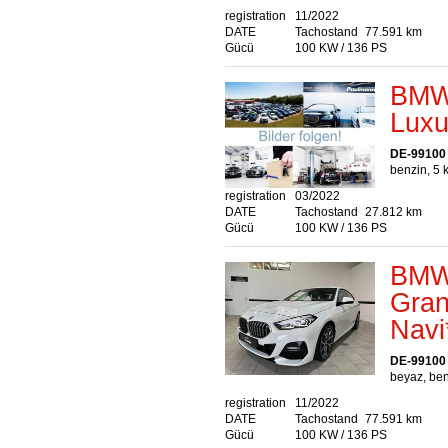
registration
11/2022
DATE
Tachostand
77.591 km
Gücü
100 KW / 136 PS
BMW 
Luxu
DE-99100
benzin, 5 
registration
03/2022
DATE
Tachostand
27.812 km
Gücü
100 KW / 136 PS
BMW 
Gran
Navi
DE-99100
beyaz, ben
registration
11/2022
DATE
Tachostand
77.591 km
Gücü
100 KW / 136 PS