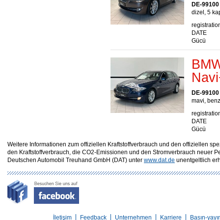
DE-99100
dizel, 5 ka
registratio
DATE
Gücü
BMW 
Navi
DE-99100
mavi, benz
registratio
DATE
Gücü
Weitere Informationen zum offiziellen Kraftstoffverbrauch und den offizielle
den Kraftstoffverbrauch, die CO2-Emissionen und den Stromverbrauch neuer P
Deutschen Automobil Treuhand GmbH (DAT) unter
www.dat.de
unentgeltlich erhä
İletişim
Feedback
Unternehmen
Karriere
Basın-yayı