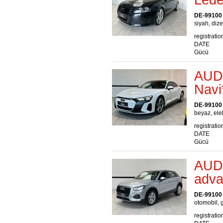
DE-99100
siyah, dize
registratio
DATE
Gücü
AUDI
Navi
DE-99100
beyaz, elek
registratio
DATE
Gücü
AUDI
adva
DE-99100
otomobil, 
registratio