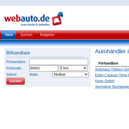
Hem
Suchen
Ratgeber
Autohändler 
Bilhandlare
Förhandlare
Förhandlare
Postcode,
Autohaus Többen G
Sökort
Make
Eubo-Caravan Tirge
Hujer GmbH
Springbok Sportwag