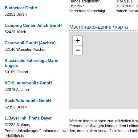
Handelsregisternr
HRA 9181
USt-IdNr.
DE 319 033 
Budgetcar GmbH
Vertretungsberechtigt
Patrick Jaco
52351 Düren
Camping Center Jülich GmbH
Местонахождение / карта
52428 Jülich
+
Caramobil GmbH (Aachen)
−
52146 Würselen-Aachen
Klassische Fahrzeuge Mario
Engels
50189 Elsdorf
KOHL automobile GmbH
52078 Aachen
Kück Automobile GmbH
52353 Düren
L.Bayer Inh. Franz Bayer
Weitere Informationen zum offiziellen Kr
52222 Stolberg
Personenkraftwagen können dem Leitfade
Personenkraftwagen" entnommen werden, der an allen Verkaufsstellen und be
erhältlich ist.