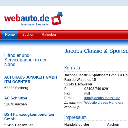
Home
Suchen
Ratgeber
Jacobs Classic & Sport
Händler und
Servicepartner in der
Nähe
Контакт
Jacobs Classic & Sportscars GmbH & Co
AUTOHAUS JUNGKEIT GMBH
Rue de Wattrelos 15
ITALOCENTER
52249 Eschweiler
52222 Stolberg
Phone
02403 749 8291
Fax
null
AC Schnitzer
E-mail
info@jacobs-classic.de
Домашняя
Website dieses Händlers
52078 Aachen
страница
BSH-Fahrzeugkomponenten
Impressum
GmbH
Handelsregister
Aachen
52499 Baesweiler