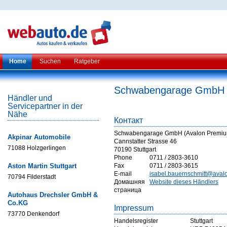
Home
Suchen
Ratgeber
Schwabengarage GmbH (
Händler und
Servicepartner in der
Nähe
Контакт
Schwabengarage GmbH (Avalon Premiu
Akpinar Automobile
Cannstatter Strasse 46
71088 Holzgerlingen
70190 Stuttgart
Phone
0711 / 2803-3610
Aston Martin Stuttgart
Fax
0711 / 2803-3615
E-mail
isabel.bauernschmitt@avalon
70794 Filderstadt
Домашняя
Website dieses Händlers
страница
Autohaus Drechsler GmbH &
Co.KG
Impressum
73770 Denkendorf
Handelsregister
Stuttgart