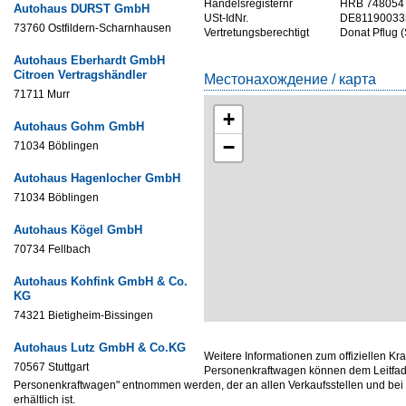
Handelsregisternr
HRB 748054
Autohaus DURST GmbH
USt-IdNr.
DE81190033
73760 Ostfildern-Scharnhausen
Vertretungsberechtigt
Donat Pflug 
Autohaus Eberhardt GmbH
Citroen Vertragshändler
Местонахождение / карта
71711 Murr
+
Autohaus Gohm GmbH
−
71034 Böblingen
Autohaus Hagenlocher GmbH
71034 Böblingen
Autohaus Kögel GmbH
70734 Fellbach
Autohaus Kohfink GmbH & Co.
KG
74321 Bietigheim-Bissingen
Autohaus Lutz GmbH & Co.KG
Weitere Informationen zum offiziellen Kr
70567 Stuttgart
Personenkraftwagen können dem Leitfade
Personenkraftwagen" entnommen werden, der an allen Verkaufsstellen und be
erhältlich ist.