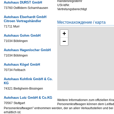
Handelsregisternr
Autohaus DURST GmbH
USt-IdNr.
73760 Ostfildern-Scharnhausen
Vertretungsberechtigt
Autohaus Eberhardt GmbH
Citroen Vertragshändler
Местонахождение / карта
71711 Murr
+
Autohaus Gohm GmbH
−
71034 Böblingen
Autohaus Hagenlocher GmbH
71034 Böblingen
Autohaus Kögel GmbH
70734 Fellbach
Autohaus Kohfink GmbH & Co.
KG
74321 Bietigheim-Bissingen
Autohaus Lutz GmbH & Co.KG
Weitere Informationen zum offiziellen Kr
70567 Stuttgart
Personenkraftwagen können dem Leitfade
Personenkraftwagen" entnommen werden, der an allen Verkaufsstellen und be
erhältlich ist.