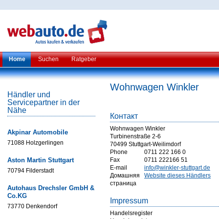
Home
Suchen
Ratgeber
Wohnwagen Winkler
Händler und
Servicepartner in der
Nähe
Контакт
Wohnwagen Winkler
Akpinar Automobile
Turbinenstraße 2-6
71088 Holzgerlingen
70499 Stuttgart-Weilimdorf
Phone
0711 222 166 0
Aston Martin Stuttgart
Fax
0711 222166 51
E-mail
info@winkler-stuttgart.de
70794 Filderstadt
Домашняя
Website dieses Händlers
страница
Autohaus Drechsler GmbH &
Co.KG
Impressum
73770 Denkendorf
Handelsregister