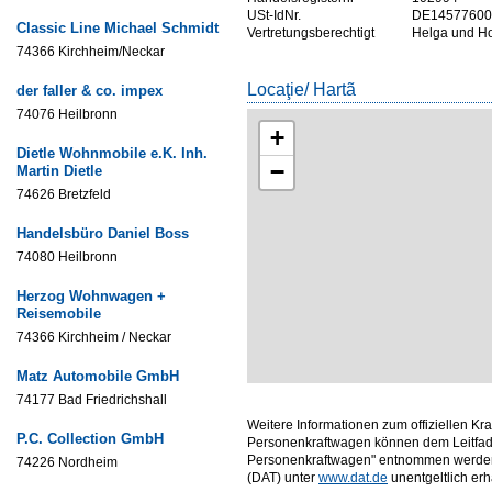
USt-IdNr.
DE14577600
Classic Line Michael Schmidt
Vertretungsberechtigt
Helga und Ho
74366 Kirchheim/Neckar
Locaţie/ Hartã
der faller & co. impex
74076 Heilbronn
+
Dietle Wohnmobile e.K. Inh.
−
Martin Dietle
74626 Bretzfeld
Handelsbüro Daniel Boss
74080 Heilbronn
Herzog Wohnwagen +
Reisemobile
74366 Kirchheim / Neckar
Matz Automobile GmbH
74177 Bad Friedrichshall
Weitere Informationen zum offiziellen Kr
P.C. Collection GmbH
Personenkraftwagen können dem Leitfade
Personenkraftwagen" entnommen werden,
74226 Nordheim
(DAT) unter
www.dat.de
unentgeltlich erhäl