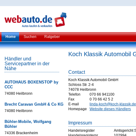
Home
Suchen
Ratgeber
Koch Klassik Automobil
Händler und
Servicepartner in der
Nähe
Contact
Koch Klassik Automobil GmbH
AUTOHAUS BOXENSTOP by
Schloss Str. 2-4
CCC
74078 Heilbronn
74080 Heilbronn
Telefon
070 66 941100
Fax
0 70 66 42 5 2
Brecht Caravan GmbH & Co KG
E-mail
linda-koch@koch-klassik.de
Homepage
Website dieses Händlers
74080 Heilbronn
Bühler-Mobile, Wolfgang
Impressum
Bühler
Handelsregister
Amtsgericht S
74336 Brackenheim
Handelsregisternr
102994