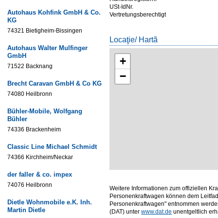
USt-IdNr.
Autohaus Kohfink GmbH & Co.
Vertretungsberechtigt
KG
74321 Bietigheim-Bissingen
Locaţie/ Hartã
Autohaus Walter Mulfinger
GmbH
+
71522 Backnang
−
Brecht Caravan GmbH & Co KG
74080 Heilbronn
Bühler-Mobile, Wolfgang
Bühler
74336 Brackenheim
Classic Line Michael Schmidt
74366 Kirchheim/Neckar
der faller & co. impex
74076 Heilbronn
Weitere Informationen zum offiziellen Kr
Personenkraftwagen können dem Leitfade
Dietle Wohnmobile e.K. Inh.
Personenkraftwagen" entnommen werden,
Martin Dietle
(DAT) unter
www.dat.de
unentgeltlich erhäl