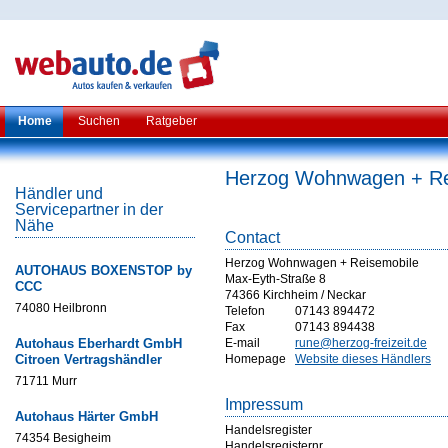
Home
Suchen
Ratgeber
Herzog Wohnwagen + Re
Händler und
Servicepartner in der
Nähe
Contact
Herzog Wohnwagen + Reisemobile
AUTOHAUS BOXENSTOP by
Max-Eyth-Straße 8
CCC
74366 Kirchheim / Neckar
74080 Heilbronn
Telefon
07143 894472
Fax
07143 894438
Autohaus Eberhardt GmbH
E-mail
rune@herzog-freizeit.de
Citroen Vertragshändler
Homepage
Website dieses Händlers
71711 Murr
Impressum
Autohaus Härter GmbH
Handelsregister
74354 Besigheim
Handelsregisternr