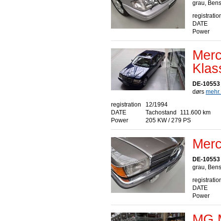
grau, Bens
registratio
DATE
Power
Merc
Klas
DE-10553 
dørs
mehr..
registration
12/1994
DATE
Tachostand
111.600 km
Power
205 KW / 279 PS
Merc
DE-10553 
grau, Bens
registratio
DATE
Power
MG 