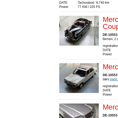
DATE
Tachostand
8.740 km
Power
77 KW / 105 PS
Merc
Cou
DE-10553 
Bensin, 2 
registratio
DATE
Power
Merc
DE-10553 
dørs
mehr..
registratio
DATE
Power
Merc
DE-10553 