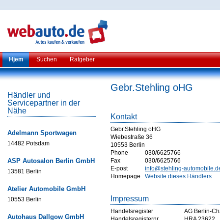
Hjem
Suchen
Ratgeber
Gebr.Stehling oHG
Händler und
Servicepartner in der
Nähe
Kontakt
Gebr.Stehling oHG
Adelmann Sportwagen
Wiebestraße 36
14482 Potsdam
10553 Berlin
Phone
030/6625766
ASP Autosalon Berlin GmbH
Fax
030/6625766
E-post
info@stehling-automobile.d
13581 Berlin
Homepage
Website dieses Händlers
Atelier Automobile GmbH
Impressum
10553 Berlin
Handelsregister
AG Berlin-Ch
Autohaus Dallgow GmbH
Handelsregisternr
HRA 23622