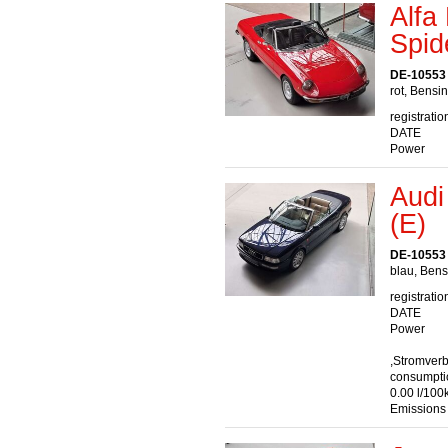
Alfa
Spid
DE-10553 
rot, Bensi
registratio
DATE
Power
Audi
(E)
DE-10553 
blau, Bens
registratio
DATE
Power
,Stromver
consumptio
0.00 l/100
Emissions