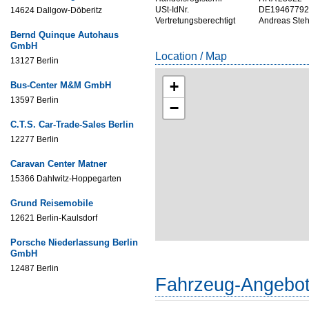
USt-IdNr.
DE19467792
14624 Dallgow-Döberitz
Vertretungsberechtigt
Andreas Steh
Bernd Quinque Autohaus
GmbH
Location / Map
13127 Berlin
+
Bus-Center M&M GmbH
13597 Berlin
−
C.T.S. Car-Trade-Sales Berlin
12277 Berlin
Caravan Center Matner
15366 Dahlwitz-Hoppegarten
Grund Reisemobile
12621 Berlin-Kaulsdorf
Porsche Niederlassung Berlin
GmbH
12487 Berlin
Fahrzeug-Angebo