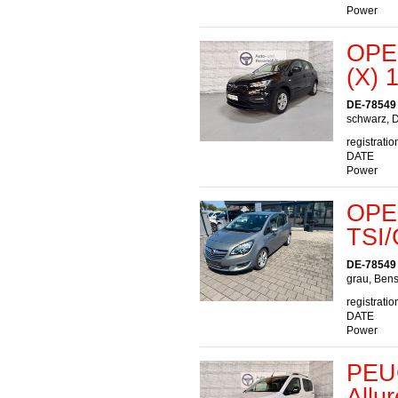
Power
OPEL
(X) 
DE-78549
schwarz, D
registratio
DATE
Power
OPEL
TSI
DE-78549
grau, Bens
registratio
DATE
Power
PEUG
Allu