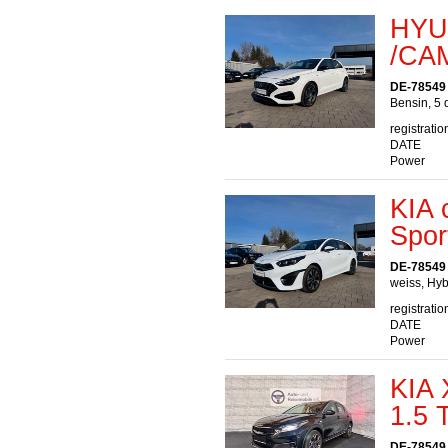
HYUN
/CA
DE-78549
Bensin, 5 
registratio
DATE
Power
KIA 
Spor
DE-78549
weiss, Hyb
registratio
DATE
Power
KIA 
1.5 
DE-78549