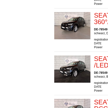
DATE
Power
SEAT
360
DE-78549
schwarz, D
registratio
DATE
Power
SEAT
/LE
DE-78549
schwarz, B
registratio
DATE
Power
SEAT