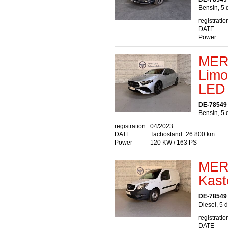
Bensin, 5 
registratio
DATE
Power
MER
Lim
LED
DE-78549
Bensin, 5 
registration
04/2023
DATE
Tachostand
26.800 km
Power
120 KW / 163 PS
MER
Kast
DE-78549
Diesel, 5 
registratio
DATE