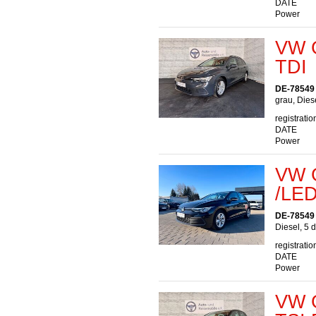
DATE
Power
VW G
TDI
DE-78549
grau, Dies
registratio
DATE
Power
VW G
/LE
DE-78549
Diesel, 5 
registratio
DATE
Power
VW G