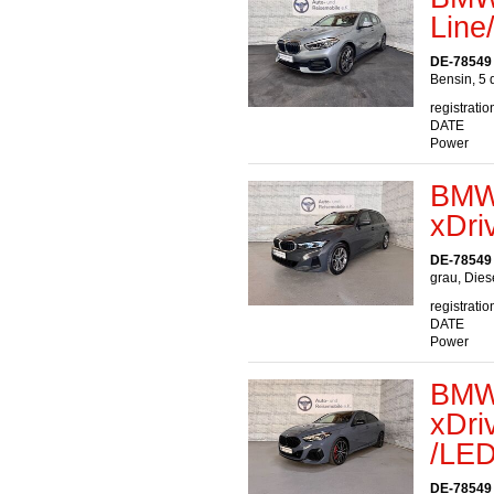
Line
DE-78549
Bensin, 5 
registratio
DATE
Power
BMW 
xDr
DE-78549
grau, Dies
registratio
DATE
Power
BMW
xDr
/LE
DE-78549