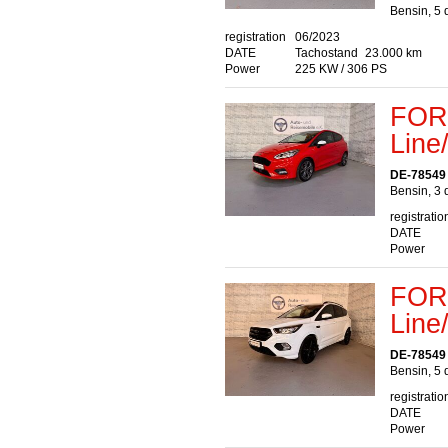
Bensin, 5 
registration
06/2023
DATE
Tachostand
23.000 km
Power
225 KW / 306 PS
FORD
Lin
DE-78549
Bensin, 3 
registratio
DATE
Power
FOR
Lin
DE-78549
Bensin, 5 
registratio
DATE
Power