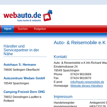
Hjem
Suchen
Ratgeber
Auto- & Reisemobile e.K
Händler und
Servicepartner in der
Nähe
Kontakt
Auto- & Reisemobile e.K Inh.Richard Wa
Autohaus S. Hermann
Einsteinstrasse 24
78606 Seitingen-Oberflacht
78549 Spaichingen
Phone
07424 9810669
Autozentrum Wedam GmbH
Fax
07424 9810670
E-post
info@auto-reisemobile.de
78549 Spaichingen
Homepage
Website dieses Händlers
Camping-Freizeit Dorn OHG
Impressum
78652 Deisslingen-Lauffen b.
Rottweil
Handelsregister
Amtsgericht S
Handelsregisternr
HRA733128