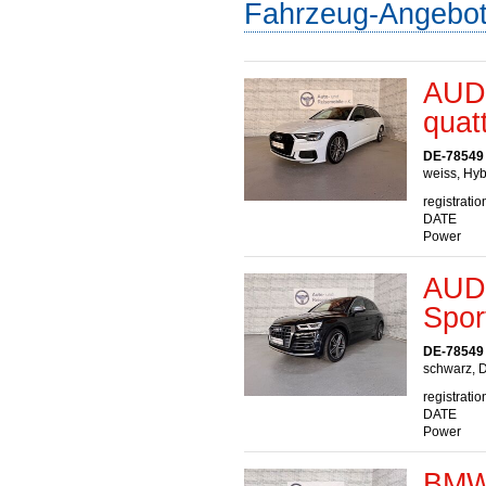
Fahrzeug-Angebo
AUDI
quat
DE-78549
weiss, Hyb
registratio
DATE
Power
AUDI
Spor
DE-78549
schwarz, D
registratio
DATE
Power
BMW 