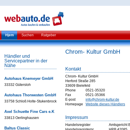
Hjem
Suchen
Ratgeber
Chrom- Kultur GmbH
Händler und
Servicepartner in der
Nähe
Kontakt
Chrom- Kultur GmbH
Autohaus Knemeyer GmbH
Herford Straße 285
33332 Gütersloh
33609 Bielefeld
Phone
0521-35320
Autohaus Thorwesten GmbH
Fax
0521-35366
E-post
info@chrom-kultur.de
33758 Schloß Holte-Stukenbrock
Homepage
Website dieses Händlers
Axel Schuette Fine Cars e.K
Impressum
33813 Oerlinghausen
Handelsregister
Amtsgericht B
Baltus Classic
Handelsregisternr
HRB 42085