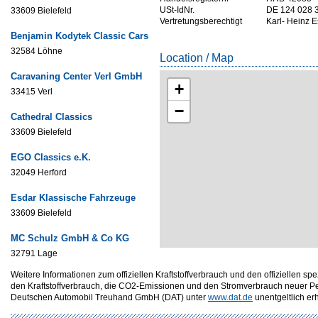
USt-IdNr.
DE 124 028 
33609 Bielefeld
Vertretungsberechtigt
Karl- Heinz E
Benjamin Kodytek Classic Cars
32584 Löhne
Location / Map
Caravaning Center Verl GmbH
+
33415 Verl
−
Cathedral Classics
33609 Bielefeld
EGO Classics e.K.
32049 Herford
Esdar Klassische Fahrzeuge
33609 Bielefeld
MC Schulz GmbH & Co KG
32791 Lage
Weitere Informationen zum offiziellen Kraftstoffverbrauch und den offizielle
den Kraftstoffverbrauch, die CO2-Emissionen und den Stromverbrauch neuer P
Deutschen Automobil Treuhand GmbH (DAT) unter
www.dat.de
unentgeltlich erhä