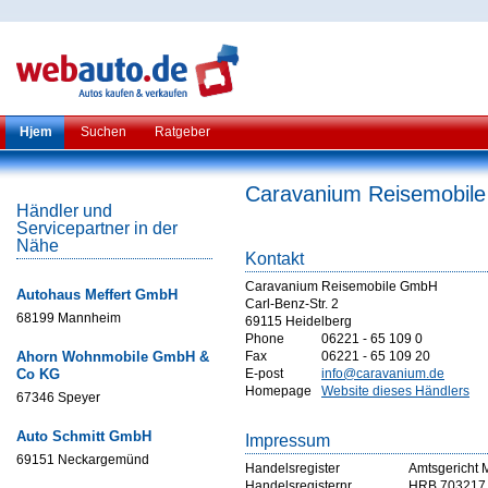
Hjem
Suchen
Ratgeber
Caravanium Reisemobil
Händler und
Servicepartner in der
Nähe
Kontakt
Caravanium Reisemobile GmbH
Autohaus Meffert GmbH
Carl-Benz-Str. 2
68199 Mannheim
69115 Heidelberg
Phone
06221 - 65 109 0
Ahorn Wohnmobile GmbH &
Fax
06221 - 65 109 20
Co KG
E-post
info@caravanium.de
Homepage
Website dieses Händlers
67346 Speyer
Auto Schmitt GmbH
Impressum
69151 Neckargemünd
Handelsregister
Amtsgericht
Handelsregisternr
HRB 703217