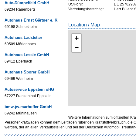
Auto-Dümpelfeld GmbH
USt-IdNr.
DE 2578298
Vertretungsberechtigt
Herr Bülent 
69234 Rauenberg
Autohaus Ernst Gärtner e. K.
Location / Map
69198 Schriesheim
+
Autohaus Ladstetter
69509 Mörlenbach
−
Autohaus Lessle GmbH
69412 Eberbach
Autohaus Sporer GmbH
69469 Weinheim
Autoservice Eppstein oHG
67227 Frankenthal-Eppstein
bmw-jw-marhoffer GmbH
69242 Mühlhausen
Weitere Informationen zum offiziellen Kr
Personenkraftwagen können dem Leitfaden "über den Kraftstoffverbrauch, d
werden, der an allen Verkaufsstellen und bei der Deutschen Automobil Treuh