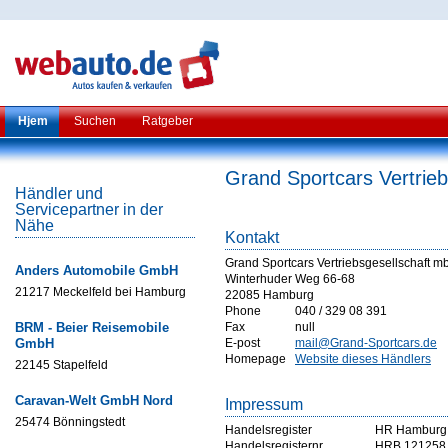
Hjem
Suchen
Ratgeber
Grand Sportcars Vertrie
Händler und
Servicepartner in der
Nähe
Kontakt
Grand Sportcars Vertriebsgesellschaft m
Anders Automobile GmbH
Winterhuder Weg 66-68
21217 Meckelfeld bei Hamburg
22085 Hamburg
Phone
040 / 329 08 391
BRM - Beier Reisemobile
Fax
null
GmbH
E-post
mail@Grand-Sportcars.de
Homepage
Website dieses Händlers
22145 Stapelfeld
Caravan-Welt GmbH Nord
Impressum
25474 Bönningstedt
Handelsregister
HR Hamburg
Handelsregisternr
HRB 121258