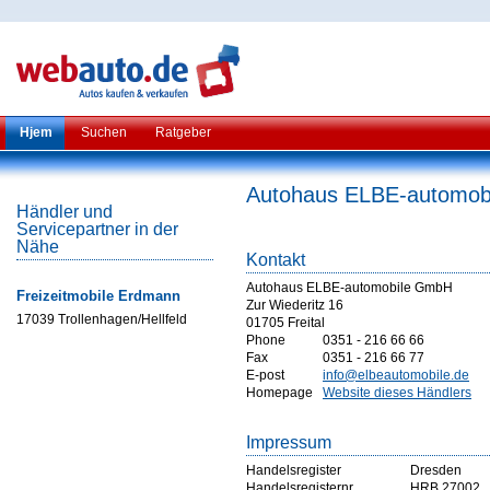
Hjem
Suchen
Ratgeber
Autohaus ELBE-automo
Händler und
Servicepartner in der
Nähe
Kontakt
Autohaus ELBE-automobile GmbH
Freizeitmobile Erdmann
Zur Wiederitz 16
17039 Trollenhagen/Hellfeld
01705 Freital
Phone
0351 - 216 66 66
Fax
0351 - 216 66 77
E-post
info@elbeautomobile.de
Homepage
Website dieses Händlers
Impressum
Handelsregister
Dresden
Handelsregisternr
HRB 27002