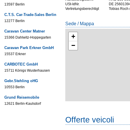
USt-IdNr.
DE 2560139
13597 Berlin
Vertretungsberechtigt
Tobias Roch (
C.T.S. Car-Trade-Sales Berlin
12277 Berlin
Sede / Mappa
Caravan Center Matner
+
15366 Dahlwitz-Hoppegarten
−
Caravan Park Erkner GmbH
15537 Erkner
CARBOTEC GmbH
15711 Königs Wusterhausen
Gebr.Stehling oHG
10553 Berlin
Grund Reisemobile
12621 Berlin-Kaulsdorf
Offerte veicoli