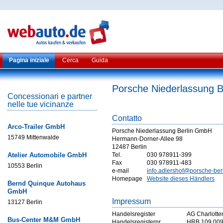
Pagina iniziale
Cerca
Guida
Porsche Niederlassung 
Concessionari e partner
nelle tue vicinanze
Contatto
Arco-Trailer GmbH
Porsche Niederlassung Berlin GmbH
15749 Mittenwalde
Hermann-Dorner-Allee 98
12487 Berlin
Atelier Automobile GmbH
Tel.
030 978911-399
Fax
030 978911-483
10553 Berlin
e-mail
info.adlershof@porsche-ber
Homepage
Website dieses Händlers
Bernd Quinque Autohaus
GmbH
Impressum
13127 Berlin
Handelsregister
AG Charlotte
Bus-Center M&M GmbH
Handelsregisternr
HRB 109 009