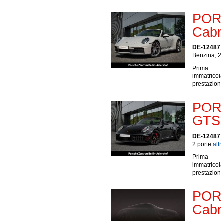
POR
Cabr
DE-12487 
Benzina, 2
Prima
immatrico
prestazio
PORS
GTS 
DE-12487 
2 porte
altr
Prima
immatrico
prestazio
POR
Cabr