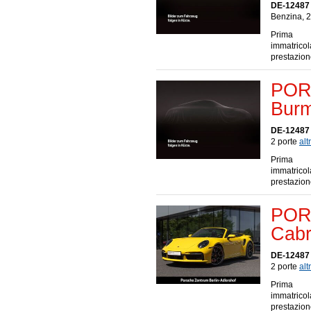
DE-12487 
Benzina, 2
Prima
immatrico
prestazio
POR
Burm
DE-12487 
2 porte
altr
Prima
immatrico
prestazio
POR
Cabr
DE-12487 
2 porte
altr
Prima
immatrico
prestazio