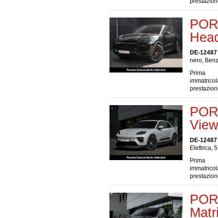
prestazio
POR
Hea
DE-12487 
nero, Benz
Prima
immatrico
prestazio
POR
View
DE-12487 
Elettrica, 
Prima
immatrico
prestazio
POR
Matr