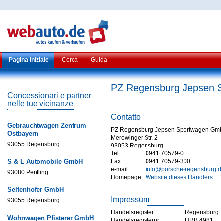
Pagina iniziale
Cerca
Guida
PZ Regensburg Jepsen
Concessionari e partner
nelle tue vicinanze
Contatto
Gebrauchtwagen Zentrum
PZ Regensburg Jepsen Sportwagen Gm
Ostbayern
Merowinger Str. 2
93055 Regensburg
93053 Regensburg
Tel.
0941 70579-0
S & L Automobile GmbH
Fax
0941 70579-300
e-mail
info@porsche-regensburg.
93080 Pentling
Homepage
Website dieses Händlers
Seltenhofer GmbH
Impressum
93055 Regensburg
Handelsregister
Regensburg
Wohnwagen Pfisterer GmbH
Handelsregisternr
HRB 4981