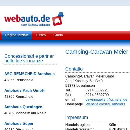
Pagina iniziale
Cerca
Guida
Camping-Caravan Meie
Concessionari e partner
nelle tue vicinanze
Contatto
ASG REMSCHEID Autohaus
Camping-Caravan Meier GmbH
42855 Remscheid
Adolf-Kaschny-Straße 9
51373 Leverkusen
Autohaus Pauli GmbH
Tel.
0214 8682721
Fax
0214 8682799
42855 Remscheid
e-mail
oswinmueller@ccmeier.de
Homepage
Website dieses Händlers
Autohaus Quettingen
40789 Monheim am Rhein
Impressum
Autohaus Süper
Handelsregister
Köln
Handelsregisternr
HRB 49031
40589 Düsseldorf