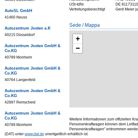
USt-IdNr.
DE 8117311
Vertretungsberechtigt
Gerd Meier ju
AutoSL GmbH
41460 Neuss
Sede / Mappa
Autozentrum Josten e.K
40215 Düsseldorf
+
Autozentrum Josten GmbH &
−
Co.KG
40789 Monheim
Autozentrum Josten GmbH &
Co.KG
40764 Langenfeld
Autozentrum Josten GmbH &
Co.KG
42897 Remscheid
Autozentrum Josten GmbH &
Co.KG
Weitere Informationen zum offiziellen Kr
Personenkraftwagen können dem Leitfade
40789 Monheim
Personenkraftwagen" entnommen werden,
(DAT) unter
www.dat.de
unentgeltlich erhältlich ist.