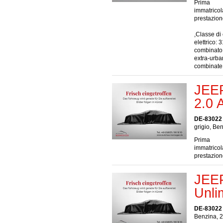
Prima
immatrico
prestazio
,Classe di
elettrico:
combinato:
extra-urba
combinate
JEEP
2.0
DE-83022
grigio, Be
Prima
immatrico
prestazio
JEEP
Unli
DE-83022
Benzina, 2