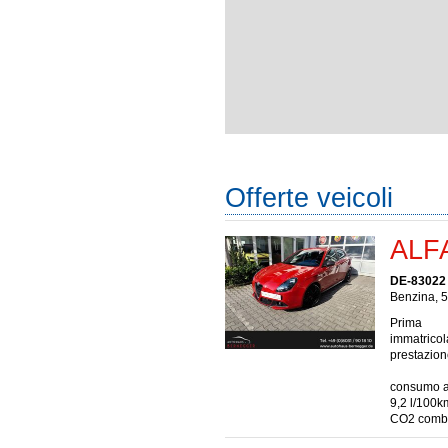
Offerte veicoli
ALFA
DE-83022
Benzina, 5
Prima
immatrico
prestazio
consumo a 
9,2 l/100k
CO2 combi