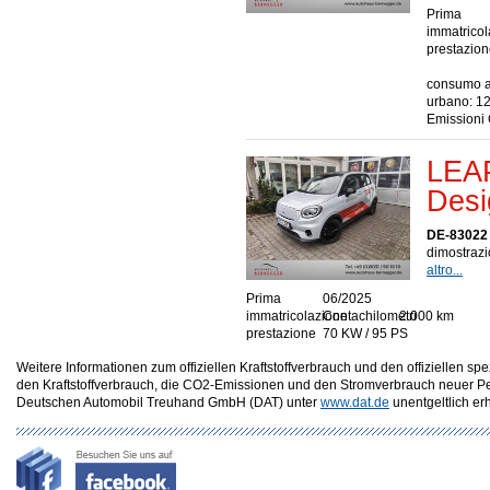
Prima
immatrico
prestazio
consumo a 
urbano: 12
Emissioni
LEA
Desi
DE-83022
dimostrazio
altro...
Prima
06/2025
immatricolazione
Contachilometri
2.000 km
prestazione
70 KW / 95 PS
Weitere Informationen zum offiziellen Kraftstoffverbrauch und den offizielle
den Kraftstoffverbrauch, die CO2-Emissionen und den Stromverbrauch neuer P
Deutschen Automobil Treuhand GmbH (DAT) unter
www.dat.de
unentgeltlich erhä