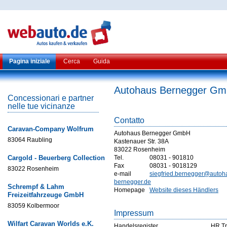
Pagina iniziale
Cerca
Guida
Autohaus Bernegger G
Concessionari e partner
nelle tue vicinanze
Contatto
Caravan-Company Wolfrum
Autohaus Bernegger GmbH
83064 Raubling
Kastenauer Str. 38A
83022 Rosenheim
Cargold - Beuerberg Collection
Tel.
08031 - 901810
Fax
08031 - 9018129
83022 Rosenheim
e-mail
siegfried.bernegger@autoh
bernegger.de
Schrempf & Lahm
Homepage
Website dieses Händlers
Freizeitfahrzeuge GmbH
83059 Kolbermoor
Impressum
Wilfart Caravan Worlds e.K.
Handelsregister
HR Tr