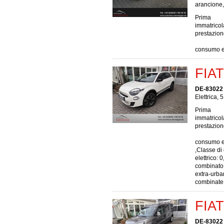
arancione, 
Prima
immatrico
prestazio
consumo el
FIAT
DE-83022
Elettrica, 
Prima
immatrico
prestazio
consumo el
,Classe di
elettrico:
combinato:
extra-urba
combinate 
FIAT
DE-83022