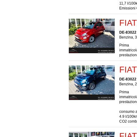
11,7 l/100
Emissioni
FIAT
DE-83022
Benzina, 3
Prima
immatrico
prestazio
FIAT
DE-83022
Benzina, 2
Prima
immatrico
prestazio
consumo a 
4.9 l/100k
CO2 combi
FIAT