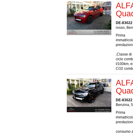
ALF
Quad
DE-83022
rosso, Ben
Prima
immatrico
prestazio
,Classe di
ciclo comb
l/100km, e
CO2 combi
ALF
Quad
DE-83022
Benzina, 5
Prima
immatrico
prestazio
consumo a 