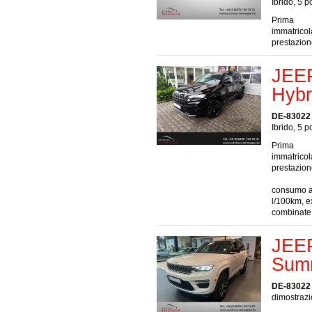
Ibrido, 5 p
Prima
immatrico
prestazio
JEEP
Hyb
DE-83022
Ibrido, 5 p
Prima
immatrico
prestazio
consumo a 
l/100km, e
combinate
JEE
Summ
DE-83022
dimostrazi