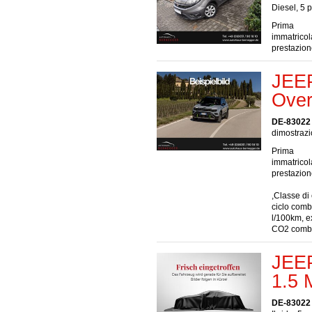
Diesel, 5 
Prima
immatrico
prestazio
JEEP
Over
DE-83022
dimostrazi
Prima
immatrico
prestazio
,Classe di
ciclo comb
l/100km, e
CO2 combi
JEEP
1.5 M
DE-83022