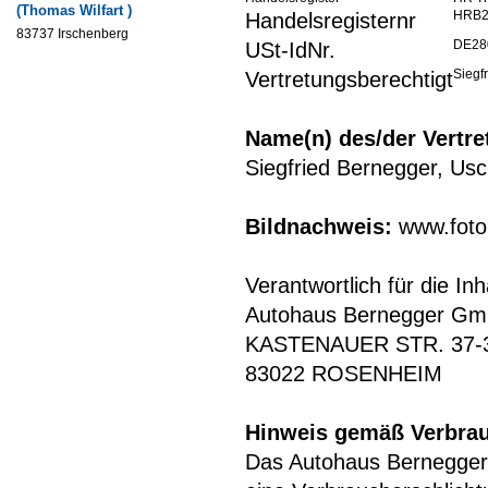
(Thomas Wilfart )
HRB2
Handelsregisternr
83737 Irschenberg
DE28
USt-IdNr.
Siegf
Vertretungsberechtigt
Name(n) des/der Vertre
Siegfried Bernegger, Us
Bildnachweis:
www.foto
Verantwortlich für die Inh
Autohaus Bernegger G
KASTENAUER STR. 37-
83022 ROSENHEIM
Hinweis gemäß Verbrau
Das Autohaus Bernegger n