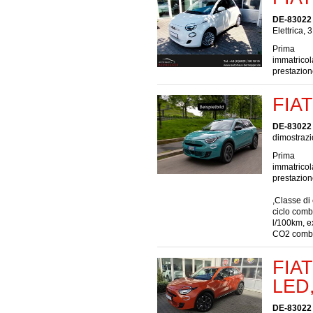
DE-83022
Elettrica, 
Prima
immatrico
prestazio
FIAT
DE-83022
dimostrazi
Prima
immatrico
prestazio
,Classe di
ciclo comb
l/100km, e
CO2 combi
FIAT
LED,
DE-83022