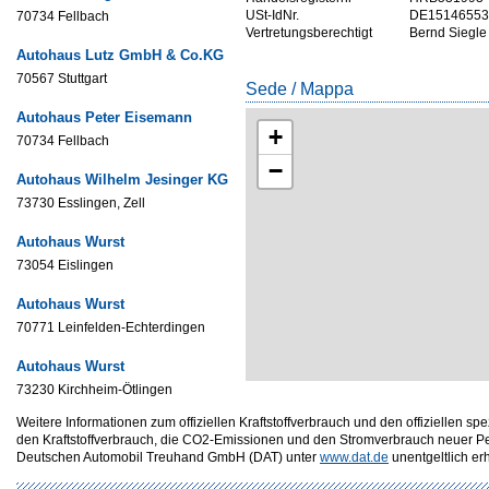
USt-IdNr.
DE15146553
70734 Fellbach
Vertretungsberechtigt
Bernd Siegle
Autohaus Lutz GmbH & Co.KG
70567 Stuttgart
Sede / Mappa
Autohaus Peter Eisemann
+
70734 Fellbach
−
Autohaus Wilhelm Jesinger KG
73730 Esslingen, Zell
Autohaus Wurst
73054 Eislingen
Autohaus Wurst
70771 Leinfelden-Echterdingen
Autohaus Wurst
73230 Kirchheim-Ötlingen
Weitere Informationen zum offiziellen Kraftstoffverbrauch und den offizielle
den Kraftstoffverbrauch, die CO2-Emissionen und den Stromverbrauch neuer P
Deutschen Automobil Treuhand GmbH (DAT) unter
www.dat.de
unentgeltlich erhä