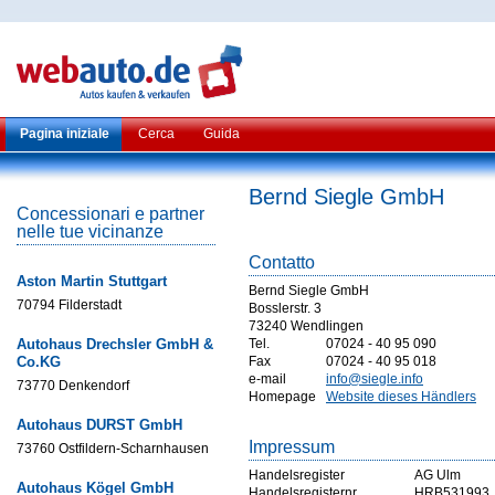
Pagina iniziale
Cerca
Guida
Bernd Siegle GmbH
Concessionari e partner
nelle tue vicinanze
Contatto
Aston Martin Stuttgart
Bernd Siegle GmbH
70794 Filderstadt
Bosslerstr. 3
73240 Wendlingen
Autohaus Drechsler GmbH &
Tel.
07024 - 40 95 090
Co.KG
Fax
07024 - 40 95 018
e-mail
info@siegle.info
73770 Denkendorf
Homepage
Website dieses Händlers
Autohaus DURST GmbH
Impressum
73760 Ostfildern-Scharnhausen
Handelsregister
AG Ulm
Autohaus Kögel GmbH
Handelsregisternr
HRB531993