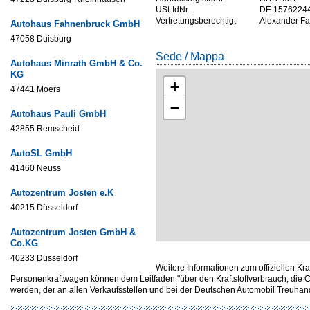
USt-IdNr.
DE 1576224
Vertretungsberechtigt
Alexander F
Autohaus Fahnenbruck GmbH
47058 Duisburg
Sede / Mappa
Autohaus Minrath GmbH & Co.
KG
+
47441 Moers
−
Autohaus Pauli GmbH
42855 Remscheid
AutoSL GmbH
41460 Neuss
Autozentrum Josten e.K
40215 Düsseldorf
Autozentrum Josten GmbH &
Co.KG
40233 Düsseldorf
Weitere Informationen zum offiziellen Kr
Personenkraftwagen können dem Leitfaden "über den Kraftstoffverbrauch, d
werden, der an allen Verkaufsstellen und bei der Deutschen Automobil Treuh