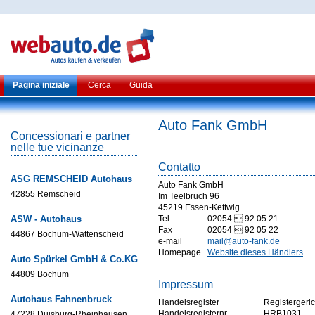
Pagina iniziale
Cerca
Guida
Auto Fank GmbH
Concessionari e partner
nelle tue vicinanze
Contatto
ASG REMSCHEID Autohaus
Auto Fank GmbH
42855 Remscheid
Im Teelbruch 96
45219 Essen-Kettwig
ASW - Autohaus
Tel.
02054  92 05 21
Fax
02054  92 05 22
44867 Bochum-Wattenscheid
e-mail
mail@auto-fank.de
Homepage
Website dieses Händlers
Auto Spürkel GmbH & Co.KG
44809 Bochum
Impressum
Autohaus Fahnenbruck
Handelsregister
Registergeri
Handelsregisternr
HRB1031
47228 Duisburg-Rheinhausen