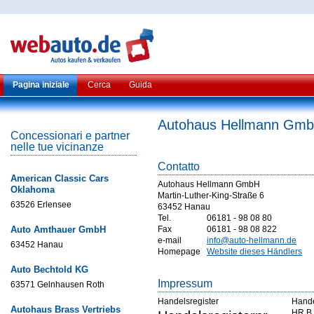
Pagina iniziale
Cerca
Guida
Autohaus Hellmann Gm
Concessionari e partner
nelle tue vicinanze
Contatto
American Classic Cars
Autohaus Hellmann GmbH
Oklahoma
Martin-Luther-King-Straße 6
63526 Erlensee
63452 Hanau
Tel.
06181 - 98 08 80
Auto Amthauer GmbH
Fax
06181 - 98 08 822
e-mail
info@auto-hellmann.de
63452 Hanau
Homepage
Website dieses Händlers
Auto Bechtold KG
Impressum
63571 Gelnhausen Roth
Handelsregister
Hande
Autohaus Brass Vertriebs
HR B