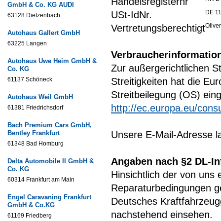
Handelsregisternr
GmbH & Co. KG AUDI
DE 11
USt-IdNr.
63128 Dietzenbach
Olive
Vertretungsberechtigt
Autohaus Gallert GmbH
63225 Langen
Verbraucherinformatio
Autohaus Uwe Heim GmbH &
Zur außergerichtlichen S
Co. KG
61137 Schöneck
Streitigkeiten hat die E
Streitbeilegung (OS) eing
Autohaus Weil GmbH
http://ec.europa.eu/cons
61381 Friedrichsdorf
Bach Premium Cars GmbH,
Bentley Frankfurt
Unsere E-Mail-Adresse l
61348 Bad Homburg
Angaben nach §2 DL-In
Delta Automobile II GmbH &
Co. KG
Hinsichtlich der von uns 
60314 Frankfurt am Main
Reparaturbedingungen g
Engel Caravaning Frankfurt
Deutsches Kraftfahrzeug
GmbH & Co.KG
nachstehend einsehen.
61169 Friedberg