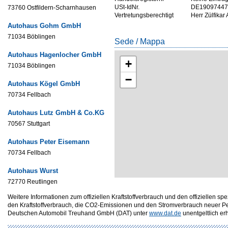
USt-IdNr.
DE19097447
73760 Ostfildern-Scharnhausen
Vertretungsberechtigt
Herr Zülfikar 
Autohaus Gohm GmbH
71034 Böblingen
Sede / Mappa
Autohaus Hagenlocher GmbH
+
71034 Böblingen
−
Autohaus Kögel GmbH
70734 Fellbach
Autohaus Lutz GmbH & Co.KG
70567 Stuttgart
Autohaus Peter Eisemann
70734 Fellbach
Autohaus Wurst
72770 Reutlingen
Weitere Informationen zum offiziellen Kraftstoffverbrauch und den offizielle
den Kraftstoffverbrauch, die CO2-Emissionen und den Stromverbrauch neuer P
Deutschen Automobil Treuhand GmbH (DAT) unter
www.dat.de
unentgeltlich erhä