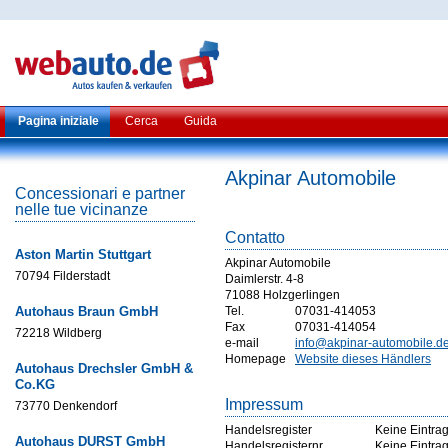
Pagina iniziale
Cerca
Guida
Akpinar Automobile
Concessionari e partner
nelle tue vicinanze
Contatto
Aston Martin Stuttgart
Akpinar Automobile
70794 Filderstadt
Daimlerstr. 4-8
71088 Holzgerlingen
Autohaus Braun GmbH
Tel.
07031-414053
Fax
07031-414054
72218 Wildberg
e-mail
info@akpinar-automobile.d
Homepage
Website dieses Händlers
Autohaus Drechsler GmbH &
Co.KG
Impressum
73770 Denkendorf
Handelsregister
Keine Eintra
Autohaus DURST GmbH
Handelsregisternr
Keine Eintra