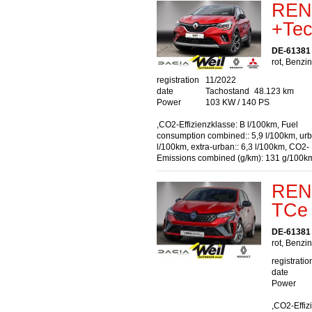
REN
+Tec
DE-61381 
rot, Benzin
registration
11/2022
date
Tachostand
48.123 km
Power
103 KW / 140 PS
,CO2-Effizienzklasse: B l/100km, Fuel
consumption combined:: 5,9 l/100km, urb
l/100km, extra-urban:: 6,3 l/100km, CO2-
Emissions combined (g/km): 131 g/100k
RENA
TCe
DE-61381 
rot, Benzin
registratio
date
Power
,CO2-Effiz