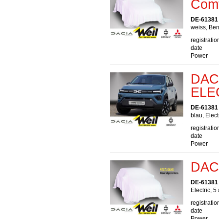
Comf
DE-61381 
weiss, Ben
registratio
date
Power
DACI
ELE
DE-61381 
blau, Elect
registratio
date
Power
DACI
DE-61381 
Electric, 5
registratio
date
Power