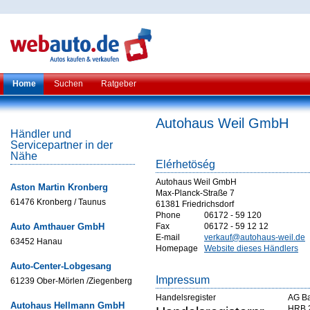
Home
Suchen
Ratgeber
Autohaus Weil GmbH
Händler und
Servicepartner in der
Nähe
Elérhetöség
Autohaus Weil GmbH
Aston Martin Kronberg
Max-Planck-Straße 7
61476 Kronberg / Taunus
61381 Friedrichsdorf
Phone
06172 - 59 120
Auto Amthauer GmbH
Fax
06172 - 59 12 12
E-mail
verkauf@autohaus-weil.de
63452 Hanau
Homepage
Website dieses Händlers
Auto-Center-Lobgesang
Impressum
61239 Ober-Mörlen /Ziegenberg
Handelsregister
AG B
Autohaus Hellmann GmbH
HRB 