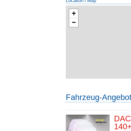
Location / Map
+
−
Fahrzeug-Angebo
DACI
140