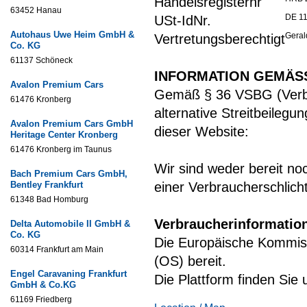
Handelsregisternr
63452 Hanau
DE 1
USt-IdNr.
Autohaus Uwe Heim GmbH &
Geral
Vertretungsberechtigt
Co. KG
61137 Schöneck
INFORMATION GEMÄSS
Avalon Premium Cars
Gemäß § 36 VSBG (Verbr
61476 Kronberg
alternative Streitbeilegu
Avalon Premium Cars GmbH
dieser Website:
Heritage Center Kronberg
61476 Kronberg im Taunus
Wir sind weder bereit noc
Bach Premium Cars GmbH,
Bentley Frankfurt
einer Verbraucherschlich
61348 Bad Homburg
Verbraucherinformatio
Delta Automobile II GmbH &
Co. KG
Die Europäische Kommissi
60314 Frankfurt am Main
(OS) bereit.
Engel Caravaning Frankfurt
Die Plattform finden Sie
GmbH & Co.KG
61169 Friedberg