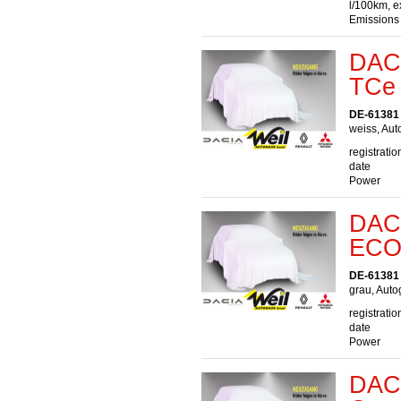
l/100km, e
Emissions
DACI
TCe
DE-61381 
weiss, Aut
registratio
date
Power
DACI
ECO
DE-61381 
grau, Auto
registratio
date
Power
DACI