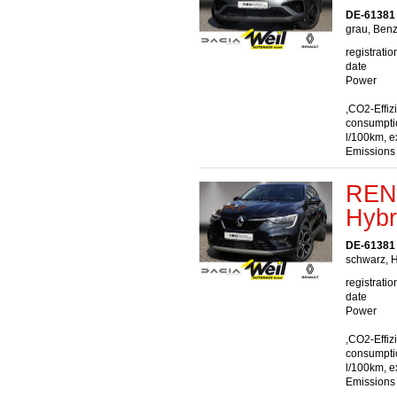
DE-61381 
grau, Benz
registratio
date
Power
,CO2-Effiz
consumptio
l/100km, e
Emissions
RENA
Hybr
DE-61381 
schwarz, H
registratio
date
Power
,CO2-Effiz
consumptio
l/100km, e
Emissions