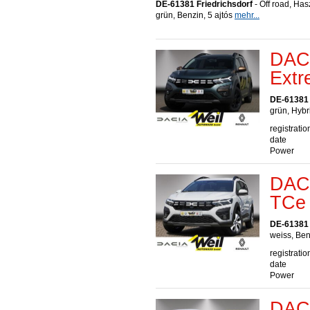
DE-61381 Friedrichsdorf
- Off road, Has
grün, Benzin, 5 ajtós
mehr...
DACI
Extr
DE-61381 
grün, Hybr
registratio
date
Power
DACI
TCe
DE-61381 
weiss, Ben
registratio
date
Power
DACI