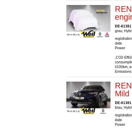
REN
engi
DE-61381 
grau, Hybr
registratio
date
Power
,CO2-Effiz
consumptio
l/100km, e
Emissions
REN
Mild
DE-61381 
blau, Hybr
registratio
date
Power