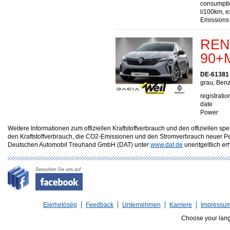
consumptio
l/100km, e
Emissions
RENA
90+
DE-61381 
grau, Benz
registratio
date
Power
Weitere Informationen zum offiziellen Kraftstoffverbrauch und den offizielle
den Kraftstoffverbrauch, die CO2-Emissionen und den Stromverbrauch neuer P
Deutschen Automobil Treuhand GmbH (DAT) unter
www.dat.de
unentgeltlich erhä
Elérhetöség
Feedback
Unternehmen
Karriere
Impressu
Choose your lan