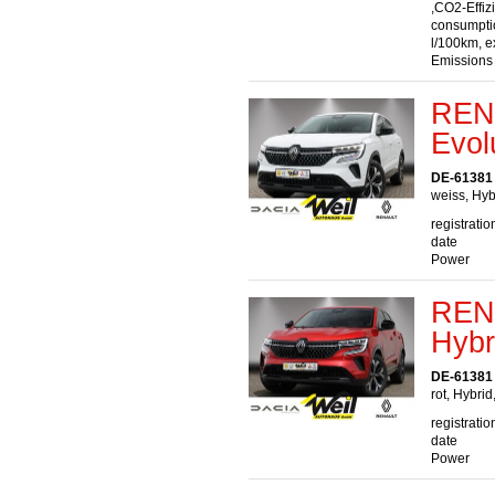
,CO2-Effiz
consumptio
l/100km, e
Emissions
REN
Evol
DE-61381 
weiss, Hyb
registratio
date
Power
RENA
Hybr
DE-61381 
rot, Hybrid
registratio
date
Power