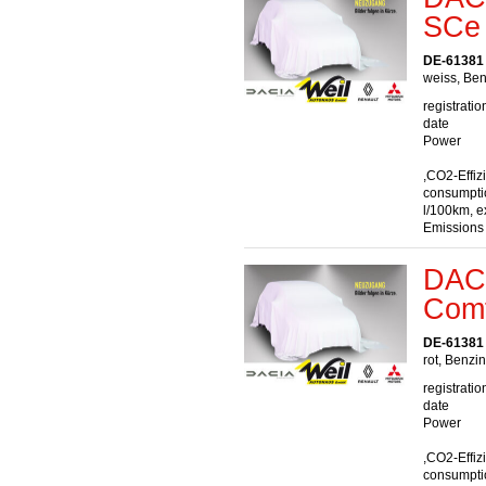
SCe
DE-61381 
weiss, Ben
registratio
date
Power
,CO2-Effiz
consumptio
l/100km, e
Emissions
DACI
Comf
DE-61381 
rot, Benzin
registratio
date
Power
,CO2-Effiz
consumptio