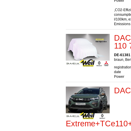
Power
,CO2-Effiz
consumptio
l/100km, e
Emissions
DACI
110 
DE-61381 
braun, Ben
registratio
date
Power
DACI
Extreme+TCe11