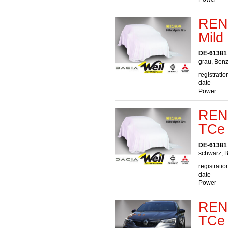
RENA
Mild
DE-61381 
grau, Benz
registratio
date
Power
REN
TCe
DE-61381 
schwarz, B
registratio
date
Power
REN
TCe