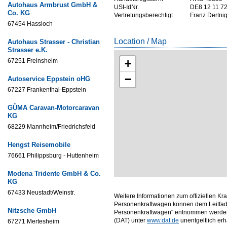
Autohaus Armbrust GmbH &
USt-IdNr.
DE8 12 11 7
Co. KG
Vertretungsberechtigt
Franz Dertni
67454 Hassloch
Location / Map
Autohaus Strasser - Christian
Strasser e.K.
67251 Freinsheim
+
−
Autoservice Eppstein oHG
67227 Frankenthal-Eppstein
GÜMA Caravan-Motorcaravan
KG
68229 Mannheim/Friedrichsfeld
Hengst Reisemobile
76661 Philippsburg - Huttenheim
Modena Tridente GmbH & Co.
KG
67433 Neustadt/Weinstr.
Weitere Informationen zum offiziellen Kr
Personenkraftwagen können dem Leitfade
Nitzsche GmbH
Personenkraftwagen" entnommen werden,
(DAT) unter
www.dat.de
unentgeltlich erhäl
67271 Mertesheim