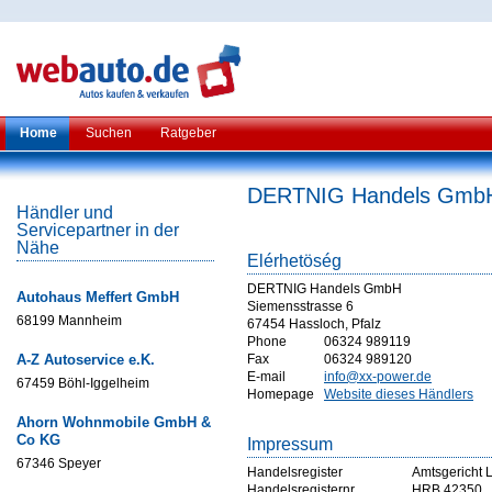
Home
Suchen
Ratgeber
DERTNIG Handels Gmb
Händler und
Servicepartner in der
Nähe
Elérhetöség
DERTNIG Handels GmbH
Autohaus Meffert GmbH
Siemensstrasse 6
68199 Mannheim
67454 Hassloch, Pfalz
Phone
06324 989119
A-Z Autoservice e.K.
Fax
06324 989120
E-mail
info@xx-power.de
67459 Böhl-Iggelheim
Homepage
Website dieses Händlers
Ahorn Wohnmobile GmbH &
Co KG
Impressum
67346 Speyer
Handelsregister
Amtsgericht 
Handelsregisternr
HRB 42350