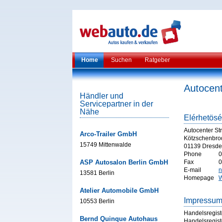
Home
Suchen
Ratgeber
Autocent
Händler und
Servicepartner in der
Nähe
Elérhetös
Autocenter St
Arco-Trailer GmbH
Kötzschenbro
15749 Mittenwalde
01139 Dresd
Phone
0
ASP Autosalon Berlin GmbH
Fax
0
E-mail
n
13581 Berlin
Homepage
W
Atelier Automobile GmbH
Impressu
10553 Berlin
Handelsregist
Bernd Quinque Autohaus
Handelsregist