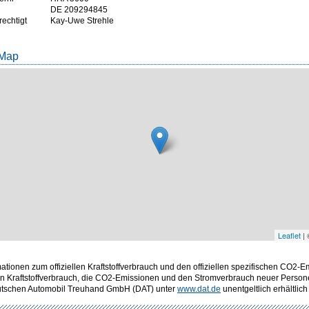
DE 209294845
rechtigt
Kay-Uwe Strehle
 Map
Leaflet
|
mationen zum offiziellen Kraftstoffverbrauch und den offiziellen spezifischen CO2-
n Kraftstoffverbrauch, die CO2-Emissionen und den Stromverbrauch neuer Pers
Deutschen Automobil Treuhand GmbH (DAT) unter
www.dat.de
unentgeltlich erhältlich 