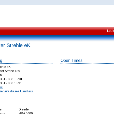
Logi
er Strehle eK.
ég
Open Times
rehle eK.
der Straße 189
en
351 - 838 18 90
351 - 838 18 91
ull
ebsite dieses Händlers
m
er
Dresden
ernr
HRA 5600