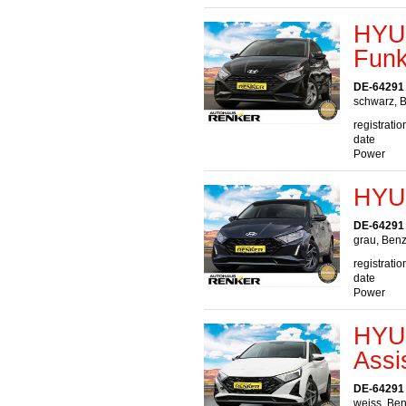
HYUN
Funk
DE-64291
schwarz, B
registratio
date
Power
HYUN
DE-64291
grau, Benz
registratio
date
Power
HYUN
Assi
DE-64291
weiss, Ben