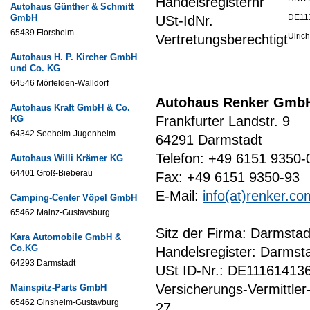
Handelsregisternr
Autohaus Günther & Schmitt
GmbH
DE11
USt-IdNr.
65439 Florsheim
Ulric
Vertretungsberechtigt
Autohaus H. P. Kircher GmbH
und Co. KG
64546 Mörfelden-Walldorf
Autohaus Renker Gmb
Autohaus Kraft GmbH & Co.
KG
Frankfurter Landstr. 9
64342 Seeheim-Jugenheim
64291 Darmstadt
Telefon: +49 6151 9350-
Autohaus Willi Krämer KG
64401 Groß-Bieberau
Fax: +49 6151 9350-93
E-Mail:
info(at)renker.co
Camping-Center Vöpel GmbH
65462 Mainz-Gustavsburg
Sitz der Firma: Darmstad
Kara Automobile GmbH &
Co.KG
Handelsregister: Darms
64293 Darmstadt
USt ID-Nr.: DE11161413
Versicherungs-Vermittler
Mainspitz-Parts GmbH
65462 Ginsheim-Gustavburg
27