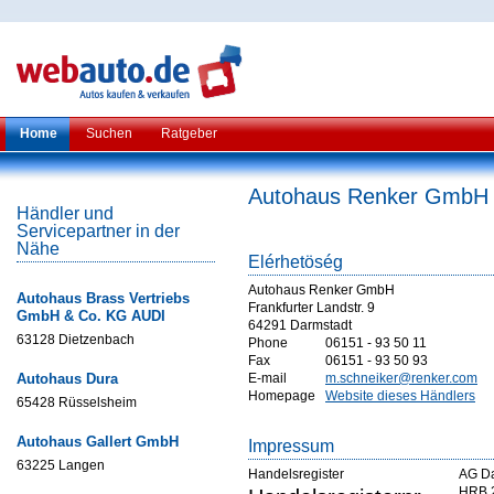
Home
Suchen
Ratgeber
Autohaus Renker GmbH
Händler und
Servicepartner in der
Nähe
Elérhetöség
Autohaus Renker GmbH
Autohaus Brass Vertriebs
Frankfurter Landstr. 9
GmbH & Co. KG AUDI
64291 Darmstadt
63128 Dietzenbach
Phone
06151 - 93 50 11
Fax
06151 - 93 50 93
Autohaus Dura
E-mail
m.schneiker@renker.com
Homepage
Website dieses Händlers
65428 Rüsselsheim
Autohaus Gallert GmbH
Impressum
63225 Langen
Handelsregister
AG Da
HRB 