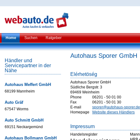
Home
Suchen
Ratgeber
Autohaus Sporer GmbH
Händler und
Servicepartner in der
Nähe
Elérhetöség
Autohaus Sporer GmbH
Autohaus Meffert GmbH
Südliche Bergstr. 3
68199 Mannheim
69469 Weinheim
Phone
06201 - 50 01 00
Auto Gräf
Fax
06201 - 50 01 30
E-mail
sporer@autohaus-sporer.de
67547 Worms
Homepage
Website dieses Händlers
Auto Schmitt GmbH
Impressum
69151 Neckargemünd
Handelsregister
Mann
Autohaus Bollmann GmbH
HRB 