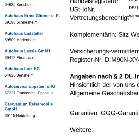
Handelsregisternr
64625 Bensheim
DE81
USt-IdNr.
Autohaus Ernst Gärtner e. K.
Werne
Vertretungsberechtigt
69198 Schriesheim
Autohaus Ladstetter
Komplementärin: Sitz W
69509 Mörlenbach
Versicherungs-vermittlerr
Autohaus Lessle GmbH
69412 Eberbach
Register-Nr. D-M90N-X
Autohaus Lotz KG
Angaben nach § 2 DL-I
64625 Bensheim
Hinsichtlich der von uns 
Autoservice Eppstein oHG
Allgemeine Geschäftsbe
67227 Frankenthal-Eppstein
Caravanium Reisemobile
GmbH
Garantien: GGG-Garanti
69115 Heidelberg
Weitere: