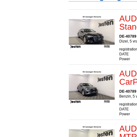
AUDI
Stan
DE-40789
Dizel, 5 v
registratio
DATE
Power
AUDI
CarP
DE-40789
Benzin, 5 
registratio
DATE
Power
AUDI
MTR