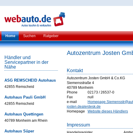
Home
Suchen
Ratgeber
Autozentrum Josten Gm
Händler und
Servicepartner in der
Nähe
Kontakt
Autozentrum Josten GmbH & Co.KG
ASG REMSCHEID Autohaus
Siemensstraße 4
42855 Remscheid
40789 Monheim
Phone
02173 / 26537-0
Autohaus Pauli GmbH
Fax
null
e-mail
Homepage.Siemensstr@aut
42855 Remscheid
josten.dealerdesk.de
Homepage
Website dieses Händlers
Autohaus Quettingen
40789 Monheim am Rhein
Impressum
Autohaus Süper
Handelsregister
Amtsg