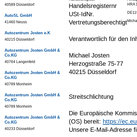
HRA 
40589 Düsseldorf
Handelsregisternr
DE11
USt-IdNr.
AutoSL GmbH
Micha
Vertretungsberechtigt
41460 Neuss
Autozentrum Josten e.K
Verantwortlich für den I
40215 Düsseldorf
Autozentrum Josten GmbH &
Michael Josten
Co.KG
40764 Langenfeld
Herzogstraße 75-77
40215 Düsseldorf
Autozentrum Josten GmbH &
Co.KG
40789 Monheim
Autozentrum Josten GmbH &
Streitschlichtung
Co.KG
40789 Monheim
Die Europäische Kommissi
Autozentrum Josten GmbH &
(OS) bereit:
https://ec.e
Co.KG
Unsere E-Mail-Adresse f
40233 Düsseldorf