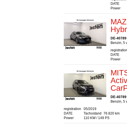
DATE
Power
MAZD
Hybr
DE-40789
Benzin, 5 
registratio
DATE
Power
MITS
Acti
CarP
DE-40789
Benzin, 5 
registration
05/2019
DATE
Tachostand
76.820 km
Power
110 KW / 149 PS