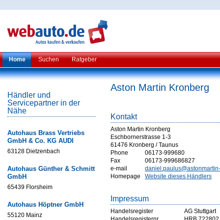
Home
Suchen
Ratgeber
Aston Martin Kronberg
Händler und
Servicepartner in der
Nähe
Kontakt
Aston Martin Kronberg
Autohaus Brass Vertriebs
Eschbornerstrasse 1-3
GmbH & Co. KG AUDI
61476 Kronberg / Taunus
63128 Dietzenbach
Phone
06173-999680
Fax
06173-999686827
Autohaus Günther & Schmitt
e-mail
daniel.paulus@astonmartin
GmbH
Homepage
Website dieses Händlers
65439 Florsheim
Impressum
Autohaus Höptner GmbH
Handelsregister
AG Stuttgart
55120 Mainz
Handelsregisternr
HRB 722802