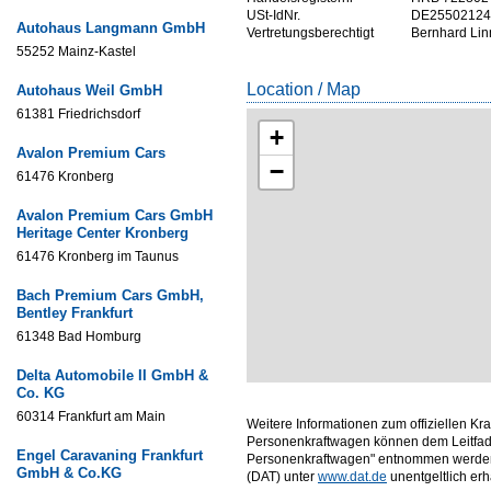
USt-IdNr.
DE25502124
Autohaus Langmann GmbH
Vertretungsberechtigt
Bernhard Lin
55252 Mainz-Kastel
Location / Map
Autohaus Weil GmbH
61381 Friedrichsdorf
+
Avalon Premium Cars
−
61476 Kronberg
Avalon Premium Cars GmbH
Heritage Center Kronberg
61476 Kronberg im Taunus
Bach Premium Cars GmbH,
Bentley Frankfurt
61348 Bad Homburg
Delta Automobile II GmbH &
Co. KG
60314 Frankfurt am Main
Weitere Informationen zum offiziellen Kr
Personenkraftwagen können dem Leitfade
Engel Caravaning Frankfurt
Personenkraftwagen" entnommen werden,
GmbH & Co.KG
(DAT) unter
www.dat.de
unentgeltlich erhäl