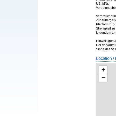
USt-IdNr.
Vertretungsbe
Verbraucherin
Zur außergeri
Plattform zur 
Streitigkeit z
folgendem Lin
Hinweis gemäß
Der Verkäufer
Sinne des VSBG
Location /
+
−