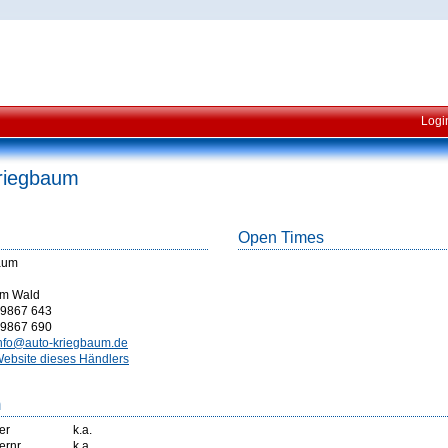
Logi
Kriegbaum
Open Times
baum
am Wald
9867 643
9867 690
nfo@auto-kriegbaum.de
ebsite dieses Händlers
m
er
k.a.
ernr
k.a.