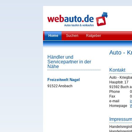
Home
Suchen
Ratgeber
Auto - 
Händler und
Servicepartner in der
Nähe
Kontakt
Auto - Krieg
Freizeitwelt Nagel
Hauptstr. 17
91522 Ansbach
91592 Buch 
Phone
0
Fax
0
e-mail
i
Homepage
W
Impressu
Handelsregist
Handelsregist