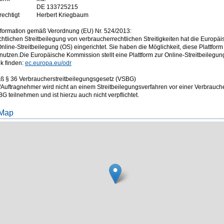
DE 133725215
rechtigt
Herbert Kriegbaum
formation gemäß Verordnung (EU) Nr. 524/2013:
chtlichen Streitbeilegung von verbraucherrechtlichen Streitigkeiten hat die Europ
Online-Streitbeilegung (OS) eingerichtet. Sie haben die Möglichkeit, diese Plattform
u nutzen.Die Europäische Kommission stellt eine Plattform zur Online-Streitbeilegung
k finden:
ec.europa.eu/odr
 § 36 Verbraucherstreitbeilegungsgesetz (VSBG)
/Auftragnehmer wird nicht an einem Streitbeilegungsverfahren vor einer Verbrauche
 teilnehmen und ist hierzu auch nicht verpflichtet.
 Map