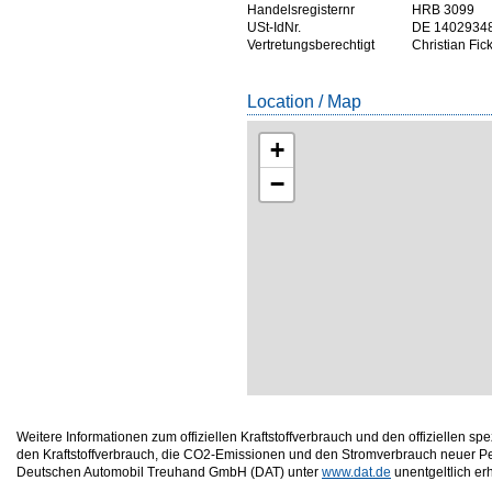
Handelsregisternr
HRB 3099
USt-IdNr.
DE 1402934
Vertretungsberechtigt
Christian Fic
Location / Map
+
−
Weitere Informationen zum offiziellen Kraftstoffverbrauch und den offizielle
den Kraftstoffverbrauch, die CO2-Emissionen und den Stromverbrauch neuer P
Deutschen Automobil Treuhand GmbH (DAT) unter
www.dat.de
unentgeltlich erhä