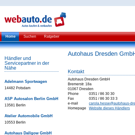
Home
Suchen
Ratgeber
Autohaus Dresden Gmb
Händler und
Servicepartner in der
Nähe
Kontakt
Autohaus Dresden GmbH
Adelmann Sportwagen
Bremerstr. 18a
14482 Potsdam
01067 Dresden
Phone
0351 / 86 30 30
ASP Autosalon Berlin GmbH
Fax
0351 / 86 30 33 3
e-mail
carola.hesse@autohaus-dr
13581 Berlin
Homepage
Website dieses Händlers
Atelier Automobile GmbH
10553 Berlin
Autohaus Dallgow GmbH