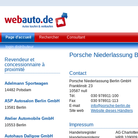
Page d'accueil
Rechercher
Consultant
login distributeur
Porsche Niederlassung 
Revendeur et
concessionnaire à
proximité
Contact
Porsche Niederlassung Berlin GmbH
Adelmann Sportwagen
Franklinstr. 23
14482 Potsdam
10587 null
Tél.
030 978911-100
ASP Autosalon Berlin GmbH
Fax
030 978911-113
E-mail
info@porsche-berlin.de
13581 Berlin
Site web
Website dieses Händlers
Atelier Automobile GmbH
Impressum
10553 Berlin
Handelsregister
AG Charlotte
Autohaus Dallgow GmbH
Handelsregisternr
HRB 109009