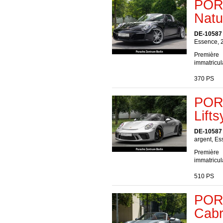
POR
Natu
DE-10587 
Essence, 
Première
immatricul
370 PS
POR
Lift
DE-10587 
argent, Es
Première
immatricul
510 PS
POR
Cabr