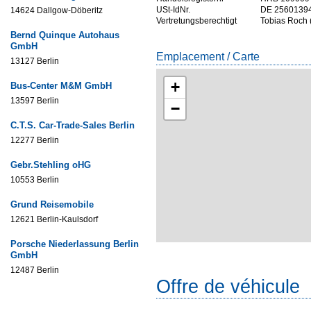
USt-IdNr.
DE 2560139
14624 Dallgow-Döberitz
Vertretungsberechtigt
Tobias Roch (
Bernd Quinque Autohaus
GmbH
Emplacement / Carte
13127 Berlin
+
Bus-Center M&M GmbH
13597 Berlin
−
C.T.S. Car-Trade-Sales Berlin
12277 Berlin
Gebr.Stehling oHG
10553 Berlin
Grund Reisemobile
12621 Berlin-Kaulsdorf
Porsche Niederlassung Berlin
GmbH
12487 Berlin
Offre de véhicule