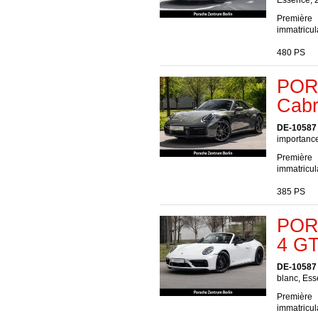
Essence, 
Première
immatricul
480 PS
POR
Cabr
DE-10587 
importance
Première
immatricul
385 PS
PORS
4 GT
DE-10587 
blanc, Ess
Première
immatricul