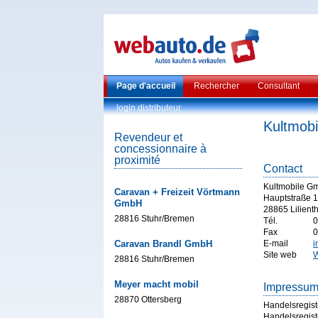
Page d'accueil
Rechercher
Consultant
login distributeur
Kultmob
Revendeur et
concessionnaire à
proximité
Contact
Kultmobile G
Caravan + Freizeit Vörtmann
Hauptstraße 
GmbH
28865 Lilienth
28816 Stuhr/Bremen
Tél.
0
Fax
0
Caravan Brandl GmbH
E-mail
i
Site web
W
28816 Stuhr/Bremen
Meyer macht mobil
Impressu
28870 Ottersberg
Handelsregist
Handelsregist