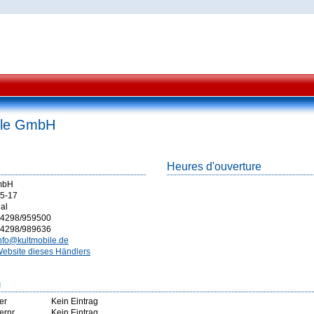
ile GmbH
Heures d'ouverture
mbH
15-17
al
4298/959500
4298/989636
nfo@kultmobile.de
ebsite dieses Händlers
m
er
Kein Eintrag
ernr
Kein Eintrag