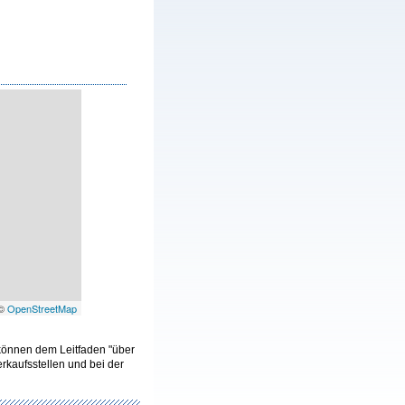
 ©
OpenStreetMap
 können dem Leitfaden "über
kaufsstellen und bei der