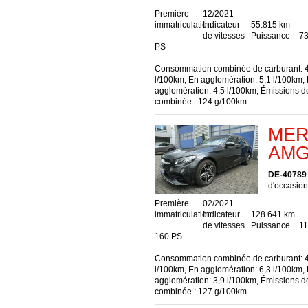
Première
12/2021
immatriculation
Indicateur
55.815 km
de vitesses
Puissance
73
PS
Consommation combinée de carburant: 4
l/100km, En agglomération: 5,1 l/100km,
agglomération: 4,5 l/100km, Émissions 
combinée : 124 g/100km
MER
AMG 
DE-40789
d'occasion,
Première
02/2021
immatriculation
Indicateur
128.641 km
de vitesses
Puissance
11
160 PS
Consommation combinée de carburant: 4
l/100km, En agglomération: 6,3 l/100km,
agglomération: 3,9 l/100km, Émissions 
combinée : 127 g/100km