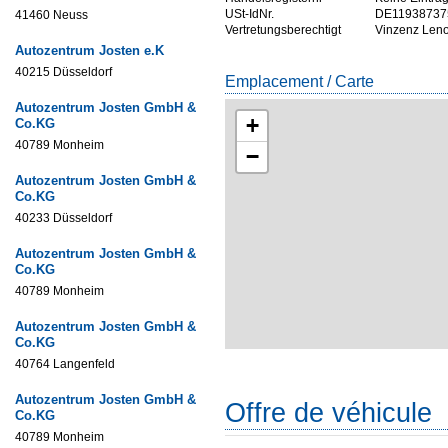
USt-IdNr.
DE11938737
41460 Neuss
Vertretungsberechtigt
Vinzenz Leno
Autozentrum Josten e.K
40215 Düsseldorf
Emplacement / Carte
Autozentrum Josten GmbH &
+
Co.KG
40789 Monheim
−
Autozentrum Josten GmbH &
Co.KG
40233 Düsseldorf
Autozentrum Josten GmbH &
Co.KG
40789 Monheim
Autozentrum Josten GmbH &
Co.KG
40764 Langenfeld
Autozentrum Josten GmbH &
Offre de véhicule
Co.KG
40789 Monheim