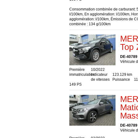
Consommation combinée de carburant: 5
l/100km, En agglomération: l/100km, Hor
agglomération: l/100km, Émissions de 
combinée : 134 g/100km
MER
Top 
DE-40789
Véhicule d
Première
10/2022
immatriculation
Indicateur
123.129 km
de vitesses
Puissance
11
149 PS
MER
Mati
Mass
DE-40789
Véhicule d