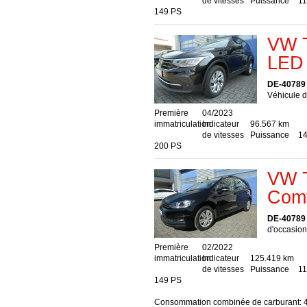
de vitesses
Puissance
11
149 PS
VW T
LED 
DE-40789
Véhicule d
Première
04/2023
immatriculation
Indicateur
96.567 km
de vitesses
Puissance
14
200 PS
VW T
Comf
DE-40789
d'occasion,
Première
02/2022
immatriculation
Indicateur
125.419 km
de vitesses
Puissance
11
149 PS
Consommation combinée de carburant: 4