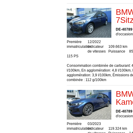
BMW 
7Sit
DE-40789
d'occasion
Première
12/2022
immatriculation
Indicateur
109.663 km
de vitesses
Puissance
85
115 PS
Consommation combinée de carburant: 4
l/100km, En agglomération: 4,8 l/100km,
agglomération: 3,9 l/100km, Émissions 
combinée : 112 g/100km
BMW 
Kame
DE-40789
d'occasion
Première
03/2023
immatriculation
Indicateur
119.324 km