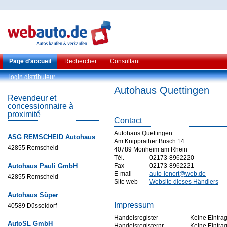
Page d'accueil
Rechercher
Consultant
login distributeur
Autohaus Quettingen
Revendeur et
concessionnaire à
proximité
Contact
Autohaus Quettingen
ASG REMSCHEID Autohaus
Am Knipprather Busch 14
42855 Remscheid
40789 Monheim am Rhein
Tél.
02173-8962220
Autohaus Pauli GmbH
Fax
02173-8962221
E-mail
auto-lenort@web.de
42855 Remscheid
Site web
Website dieses Händlers
Autohaus Süper
Impressum
40589 Düsseldorf
Handelsregister
Keine Eintra
AutoSL GmbH
Handelsregisternr
Keine Eintra