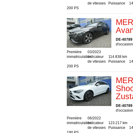
de vitesses
Puissance
14
200 PS
MER
Avan
DE-40789
d'occasion,
Première
03/2023
immatriculation
Indicateur
114.838 km
de vitesses
Puissance
14
200 PS
MER
Shoo
Zust
DE-40789
d'occasion
Première
06/2022
immatriculation
Indicateur
123.217 km
de vitesses
Puissance
14
190 PS