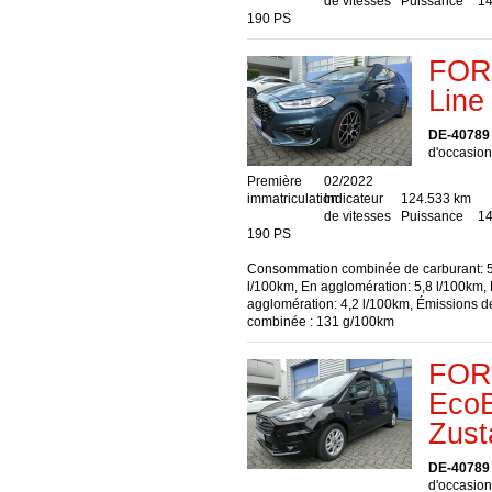
de vitesses
Puissance
14
190 PS
FORD
Line
DE-40789
d'occasion
Première
02/2022
immatriculation
Indicateur
124.533 km
de vitesses
Puissance
14
190 PS
Consommation combinée de carburant: 5
l/100km, En agglomération: 5,8 l/100km,
agglomération: 4,2 l/100km, Émissions 
combinée : 131 g/100km
FORD
EcoB
Zust
DE-40789
d'occasion,