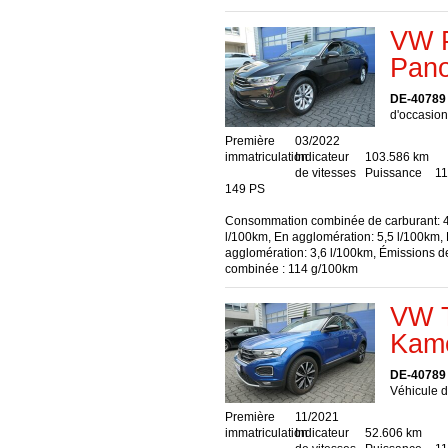
VW P
Pan
DE-40789
d'occasion,
Première
03/2022
immatriculation
Indicateur
103.586 km
de vitesses
Puissance
11
149 PS
Consommation combinée de carburant: 4
l/100km, En agglomération: 5,5 l/100km,
agglomération: 3,6 l/100km, Émissions 
combinée : 114 g/100km
VW T
Kame
DE-40789
Véhicule d
Première
11/2021
immatriculation
Indicateur
52.606 km