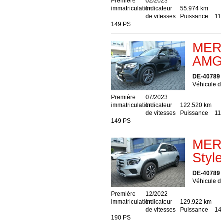
Première
02/2023
immatriculation
Indicateur
55.974 km
de vitesses
Puissance
11
149 PS
MER
AMG 
DE-40789
Véhicule d
Première
07/2023
immatriculation
Indicateur
122.520 km
de vitesses
Puissance
11
149 PS
MER
Styl
DE-40789
Véhicule d
Première
12/2022
immatriculation
Indicateur
129.922 km
de vitesses
Puissance
14
190 PS