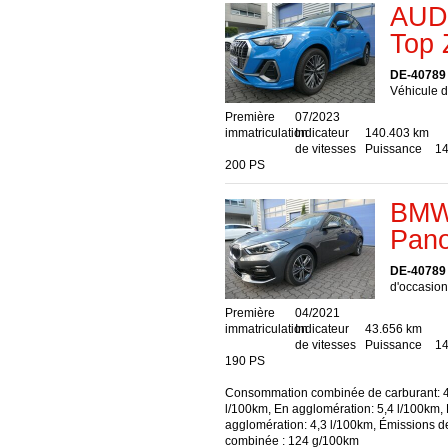
AUDI
Top 
DE-40789
Véhicule d
Première
07/2023
immatriculation
Indicateur
140.403 km
de vitesses
Puissance
14
200 PS
BMW 
Pano
DE-40789
d'occasion,
Première
04/2021
immatriculation
Indicateur
43.656 km
de vitesses
Puissance
14
190 PS
Consommation combinée de carburant: 4
l/100km, En agglomération: 5,4 l/100km,
agglomération: 4,3 l/100km, Émissions 
combinée : 124 g/100km