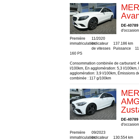
MER
Avan
DE-40789
d'occasion
Première
11/2020
immatriculation
Indicateur
137.186 km
de vitesses
Puissance
11
160 PS
Consommation combinée de carburant: 4
l/100km, En agglomération: 5,3 l/100km,
agglomération: 3,9 l/100km, Émissions 
combinée : 117 g/100km
MER
AMG
Zust
DE-40789
d'occasion
Première
09/2023
immatriculation
Indicateur
130.554 km