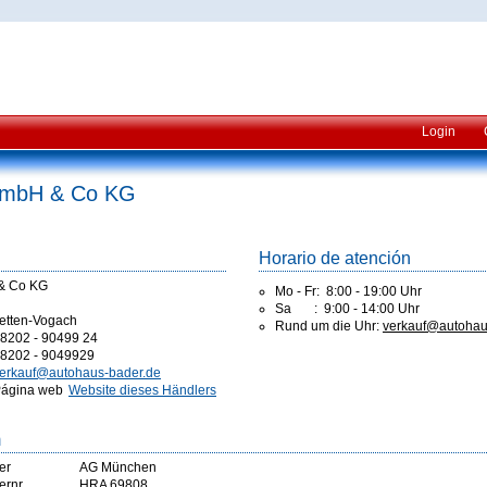
Login
GmbH & Co KG
Horario de atención
& Co KG
Mo - Fr: 8:00 - 19:00 Uhr
Sa : 9:00 - 14:00 Uhr
tetten-Vogach
Rund um die Uhr:
verkauf@
autohau
8202 - 90499 24
8202 - 9049929
erkauf@autohaus-bader.de
ágina web
Website dieses Händlers
m
er
AG München
ernr
HRA 69808