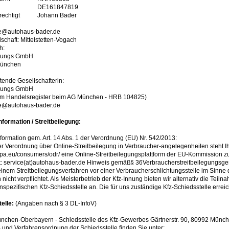
DE161847819
rechtigt
Johann Bader
ce@autohaus-bader.de
lschaft: Mittelstetten-Vogach
h:
igungs GmbH
München
tende Gesellschafterin:
igungs GmbH
 im Handelsregister beim AG München - HRB 104825)
ice@autohaus-bader.de
formation / Streitbeilegung:
formation gem. Art. 14 Abs. 1 der Verordnung (EU) Nr. 542/2013:
 Verordnung über Online-Streitbeilegung in Verbraucher-angelegenheiten steht I
ropa.eu/consumers/odr/ eine Online-Streitbeilegungsplattform der EU-Kommission z
t: service(at)autohaus-bader.de Hinweis gemäß§ 36Verbraucherstreitbeilegungsg
 einem Streitbeilegungsverfahren vor einer Verbraucherschlichtungsstelle im Sinn
h nicht verpflichtet. Als Meisterbetrieb der Kfz-Innung bieten wir alternativ die Tei
spezifischen Kfz-Schiedsstelle an. Die für uns zuständige Kfz-Schiedsstelle erreic
elle:
(Angaben nach § 3 DL-InfoV)
nchen-Oberbayern - Schiedsstelle des Kfz-Gewerbes Gärtnerstr. 90, 80992 Münch
- und Verfahrensordnung der Schiedsstelle finden Sie unter: