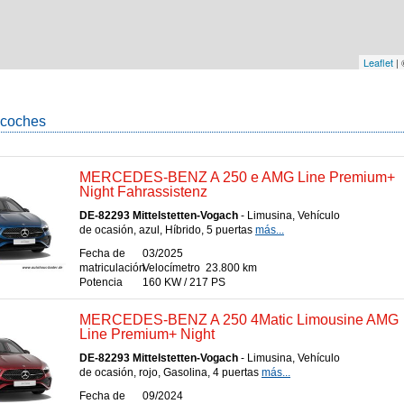
Leaflet
|
 coches
MERCEDES-BENZ A 250 e AMG Line Premium+
Night Fahrassistenz
DE-82293 Mittelstetten-Vogach
- Limusina, Vehículo
de ocasión, azul, Híbrido, 5 puertas
más...
Fecha de
03/2025
matriculación
Velocímetro
23.800 km
Potencia
160 KW / 217 PS
MERCEDES-BENZ A 250 4Matic Limousine AMG
Line Premium+ Night
DE-82293 Mittelstetten-Vogach
- Limusina, Vehículo
de ocasión, rojo, Gasolina, 4 puertas
más...
Fecha de
09/2024