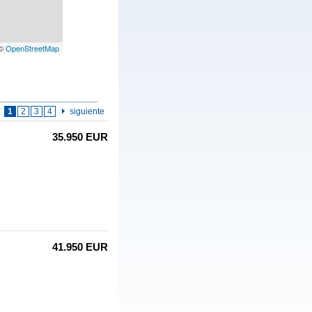
 ©
OpenStreetMap
1
2
3
4
siguiente
35.950 EUR
41.950 EUR