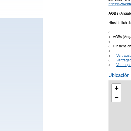
https://www.k
AGBs
(Angabe
Hinsichtlich 
AGBs (Anga
Hinsichtli
Vertrags
Vertrags
Vertrags
Ubicación
+
−