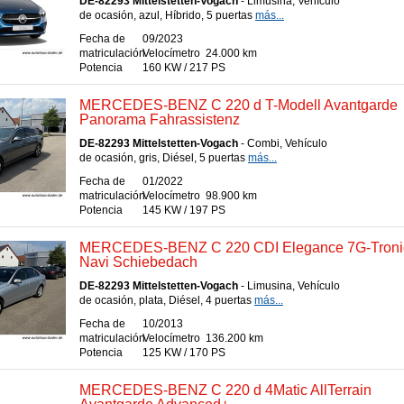
DE-82293 Mittelstetten-Vogach
- Limusina, Vehículo
de ocasión, azul, Híbrido, 5 puertas
más...
Fecha de
09/2023
matriculación
Velocímetro
24.000 km
Potencia
160 KW / 217 PS
MERCEDES-BENZ C 220 d T-Modell Avantgarde
Panorama Fahrassistenz
DE-82293 Mittelstetten-Vogach
- Combi, Vehículo
de ocasión, gris, Diésel, 5 puertas
más...
Fecha de
01/2022
matriculación
Velocímetro
98.900 km
Potencia
145 KW / 197 PS
MERCEDES-BENZ C 220 CDI Elegance 7G-Troni
Navi Schiebedach
DE-82293 Mittelstetten-Vogach
- Limusina, Vehículo
de ocasión, plata, Diésel, 4 puertas
más...
Fecha de
10/2013
matriculación
Velocímetro
136.200 km
Potencia
125 KW / 170 PS
MERCEDES-BENZ C 220 d 4Matic AllTerrain