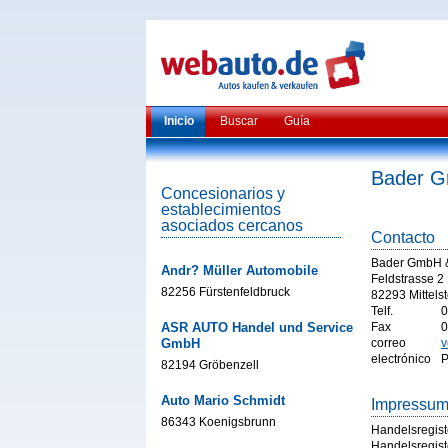
Inicio
Buscar
Guía
Bader 
Concesionarios y
establecimientos
asociados cercanos
Contacto
Bader GmbH 
Andr? Müller Automobile
Feldstrasse 2
82256 Fürstenfeldbruck
82293 Mittels
Telf.
0
ASR AUTO Handel und Service
Fax
0
GmbH
correo
v
electrónico
P
82194 Gröbenzell
Auto Mario Schmidt
Impressu
86343 Koenigsbrunn
Handelsregist
Handelsregist