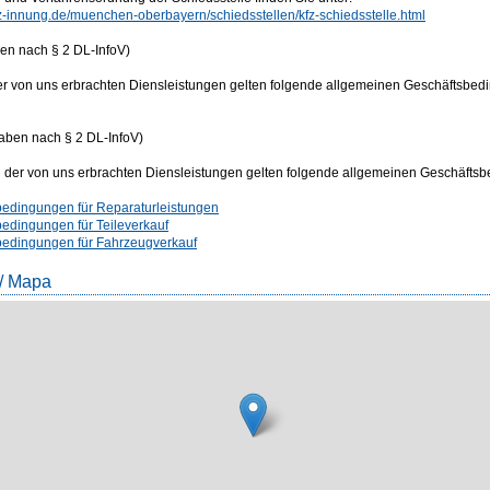
fz-innung.de/muenchen-oberbayern/schiedsstellen/kfz-schiedsstelle.html
n nach § 2 DL-InfoV)
der von uns erbrachten Diensleistungen gelten folgende allgemeinen Geschäftsbed
ben nach § 2 DL-InfoV)
ch der von uns erbrachten Diensleistungen gelten folgende allgemeinen Geschäfts
bedingungen für Reparaturleistungen
bedingungen für Teileverkauf
bedingungen für Fahrzeugverkauf
 / Mapa