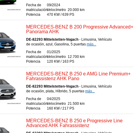
Fecha de
09/2024
matriculación
Velocímetro
20.000 km
Potencia
470 KW / 639 PS
MERCEDES-BENZ B 200 Progressive Advanced
Panorama AHK
DE-82293 Mittelstetten-Vogach
- Limusina, Vehículo
de ocasión, azul, Gasolina, 5 puertas
más...
Fecha de
01/2025
matriculación
Velocímetro
12.700 km
Potencia
120 KW / 163 PS
MERCEDES-BENZ B 250 e AMG Line Premium+
Fahrassistenz AHK Pano
DE-82293 Mittelstetten-Vogach
- Limusina, Vehículo
de ocasión, plata, Híbrido, 5 puertas
más...
Fecha de
04/2025
matriculación
Velocímetro
21.500 km
Potencia
160 KW / 217 PS
MERCEDES-BENZ B 250 e Progressive Line
Advanced AHK Fahrassistenz