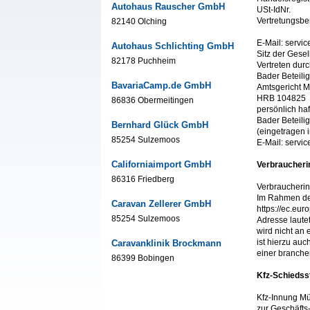
Autohaus Rauscher GmbH
USt-IdNr.
Vertretungsbe
82140 Olching
E-Mail: servi
Autohaus Schlichting GmbH
Sitz der Gesel
82178 Puchheim
Vertreten durc
Bader Beteil
BavariaCamp.de GmbH
Amtsgericht 
HRB 104825
86836 Obermeitingen
persönlich haf
Bader Beteil
Bernhard Glück GmbH
(eingetragen
85254 Sulzemoos
E-Mail: serv
Californiaimport GmbH
Verbraucherin
86316 Friedberg
Verbraucherin
Im Rahmen der
Caravan Zellerer GmbH
https://ec.eu
85254 Sulzemoos
Adresse laute
wird nicht an
ist hierzu auc
Caravanklinik Brockmann
einer branchen
86399 Bobingen
Kfz-Schiedsst
Kfz-Innung Mü
zur Geschäfts