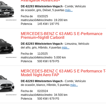
Avantgarde Advanced+
DE-82293 Mittelstetten-Vogach
- Combi, Vehículo
de ocasión, gris, Diésel, 5 puertas
más...
Fecha de
03/2025
matriculación
Velocímetro
19.200 km
Potencia
145 KW / 197 PS
MERCEDES-BENZ C 63 AMG S E-Performance
Premium+NightII CarbonII
DE-82293 Mittelstetten-Vogach
- Limusina, Vehículo
del año, gris, Híbrido, 4 puertas
más...
Fecha de
11/2025
matriculación
Velocímetro
5.000 km
Potencia
500 KW / 679 PS
MERCEDES-BENZ C 63 AMG S E Performance T
Modell Night Aero FAP
DE-82293 Mittelstetten-Vogach
- Combi, Vehículo
de ocasión, blanco, Híbrido, 5 puertas
más...
Fecha de
02/2024
matriculación
Velocímetro
34.500 km
Potencia
500 KW / 679 PS