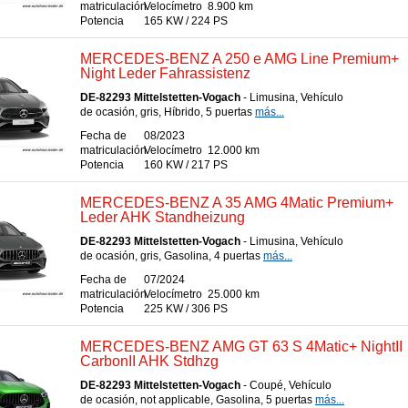
matriculación
Velocímetro
8.900 km
Potencia
165 KW / 224 PS
MERCEDES-BENZ A 250 e AMG Line Premium+
Night Leder Fahrassistenz
DE-82293 Mittelstetten-Vogach
- Limusina, Vehículo
de ocasión, gris, Híbrido, 5 puertas
más...
Fecha de
08/2023
matriculación
Velocímetro
12.000 km
Potencia
160 KW / 217 PS
MERCEDES-BENZ A 35 AMG 4Matic Premium+
Leder AHK Standheizung
DE-82293 Mittelstetten-Vogach
- Limusina, Vehículo
de ocasión, gris, Gasolina, 4 puertas
más...
Fecha de
07/2024
matriculación
Velocímetro
25.000 km
Potencia
225 KW / 306 PS
MERCEDES-BENZ AMG GT 63 S 4Matic+ NightII
CarbonII AHK Stdhzg
DE-82293 Mittelstetten-Vogach
- Coupé, Vehículo
de ocasión, not applicable, Gasolina, 5 puertas
más...