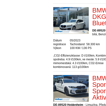
BMW 
DKG 
Blue
DE-89520
bílá, Benz
Dátum
05/2023
registrace
Tachostand
58.300 km
Výkon
100 KW / 136 PS
,CO2-Effizienzklasse: D l/100km, Kombi
spotreba: 4.9 l/100km, ve meste: 5.9 l/10
mimomestská: 4.3 l/100km, CO2-Emise
kombinovaná: 113 g/100km
BMW 
Spor
Spor
Akti
DE-89520 Heidenheim
- Limuzína, Před