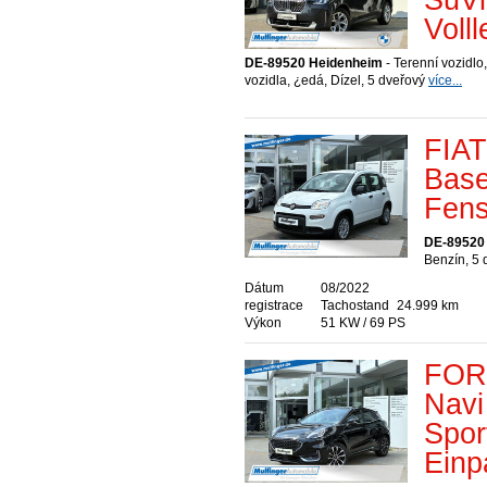
Voll
DE-89520 Heidenheim
- Terenní vozidlo,
vozidla, ¿edá, Dízel, 5 dveřový
více...
FIAT
Base
Fens
DE-89520
Benzín, 5
Dátum
08/2022
registrace
Tachostand
24.999 km
Výkon
51 KW / 69 PS
FOR
Navi
Spor
Einp