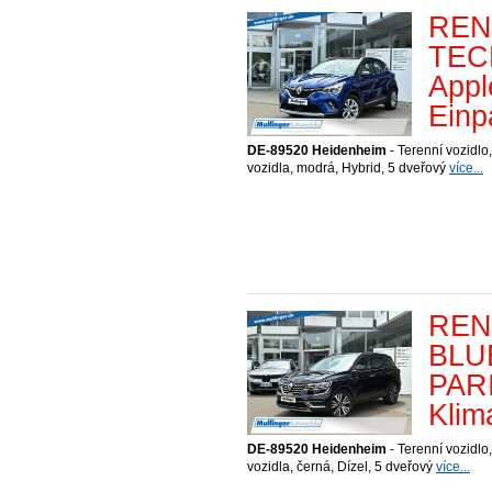
RENA
TEC
Appl
Einp
DE-89520 Heidenheim
- Terenní vozidlo,
vozidla, modrá, Hybrid, 5 dveřový
více...
REN
BLUE
PARI
Klima
DE-89520 Heidenheim
- Terenní vozidlo,
vozidla, černá, Dízel, 5 dveřový
více...