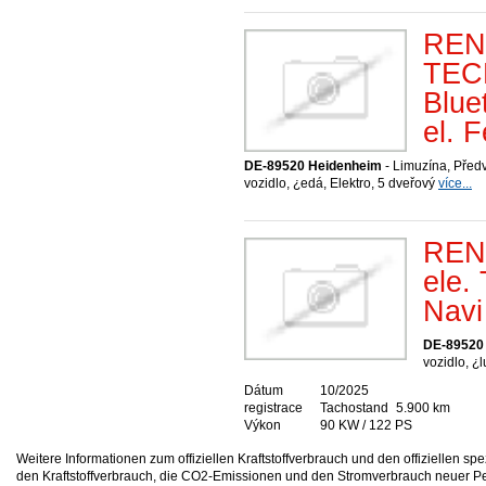
REN
TECH
Blue
el. 
DE-89520 Heidenheim
- Limuzína, Před
vozidlo, ¿edá, Elektro, 5 dveřový
více...
REN
ele.
Navi
DE-89520
vozidlo, ¿l
Dátum
10/2025
registrace
Tachostand
5.900 km
Výkon
90 KW / 122 PS
Weitere Informationen zum offiziellen Kraftstoffverbrauch und den offizielle
den Kraftstoffverbrauch, die CO2-Emissionen und den Stromverbrauch neuer P