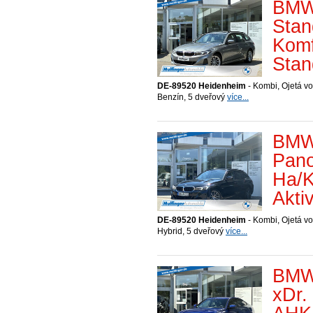
BMW 
Sta
Komf
Stan
DE-89520 Heidenheim
- Kombi, Ojetá vo
Benzín, 5 dveřový
více...
BMW
Pano
Ha/K
Akti
DE-89520 Heidenheim
- Kombi, Ojetá vo
Hybrid, 5 dveřový
více...
BMW
xDr.