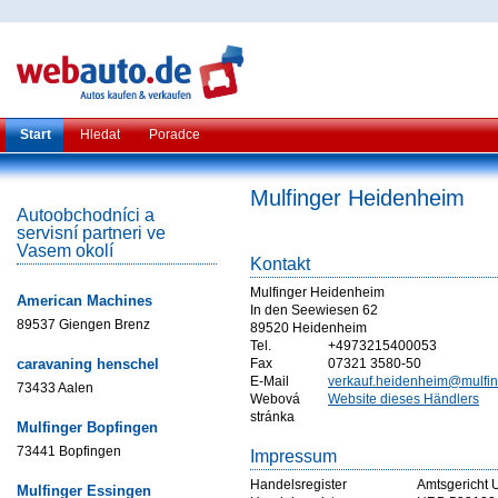
Start
Hledat
Poradce
Mulfinger Heidenheim
Autoobchodníci a
servisní partneri ve
Vasem okolí
Kontakt
Mulfinger Heidenheim
American Machines
In den Seewiesen 62
89537 Giengen Brenz
89520 Heidenheim
Tel.
+4973215400053
caravaning henschel
Fax
07321 3580-50
E-Mail
verkauf.heidenheim@mulfin
73433 Aalen
Webová
Website dieses Händlers
stránka
Mulfinger Bopfingen
73441 Bopfingen
Impressum
Handelsregister
Amtsgericht 
Mulfinger Essingen