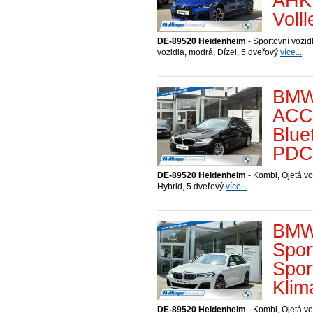
AHK 
Voll
DE-89520 Heidenheim
- Sportovní vozid
vozidla, modrá, Dízel, 5 dveřový
více...
BMW
ACC 
Blue
PDC 
DE-89520 Heidenheim
- Kombi, Ojetá vo
Hybrid, 5 dveřový
více...
BMW 
Spo
Spor
Klim
DE-89520 Heidenheim
- Kombi, Ojetá voz