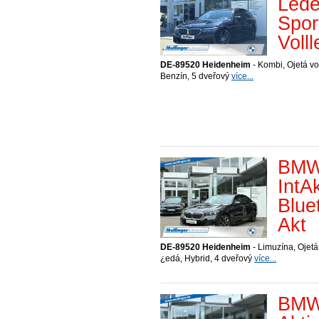
Lede
Spor
Voll
DE-89520 Heidenheim
- Kombi, Ojetá vo
Benzín, 5 dveřový
více...
BMW 
IntA
Blue
Akt
DE-89520 Heidenheim
- Limuzína, Ojetá
¿edá, Hybrid, 4 dveřový
více...
BMW