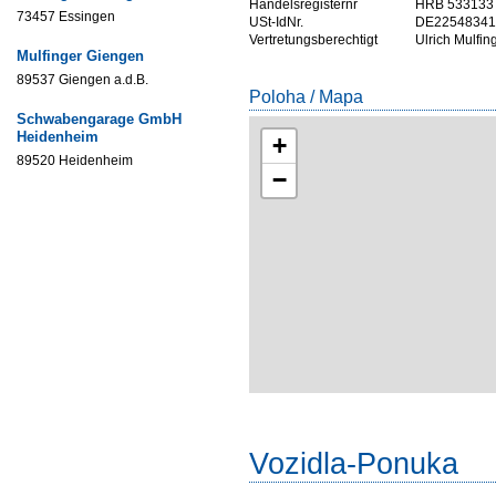
Handelsregisternr
HRB 533133
73457 Essingen
USt-IdNr.
DE22548341
Vertretungsberechtigt
Ulrich Mulfin
Mulfinger Giengen
89537 Giengen a.d.B.
Poloha / Mapa
Schwabengarage GmbH
Heidenheim
+
89520 Heidenheim
−
Vozidla-Ponuka