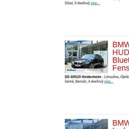
Dízel, 5 dveřový
více...
BMW 
HUD 
Blue
Fens
DE-89520 Heidenheim
- Limuzína, Ojetá
černá, Benzín, 4 dveřový
více...
BMW 