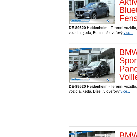
Akti
Blue
Fens
DE-89520 Heidenheim
- Terenní vozidlo,
vozidla, ¿edá, Benzín, 5 dveřový
více...
BMW
Spor
Pano
Voll
DE-89520 Heidenheim
- Terenní vozidlo,
vozidla, ¿edá, Dízel, 5 dveřový
více...
BMW 