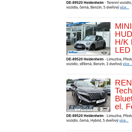
DE-89520 Heidenheim
- Terenní vozidlo,
vozidla, černá, Benzín, 5 dveřový
více...
MINI
HUD
H/K 
LED 
DE-89520 Heidenheim
- Limuzína, Před
vozidlo, stříbrná, Benzín, 3 dveřový
více...
RENA
Tech
Blue
el. 
DE-89520 Heidenheim
- Limuzína, Před
vozidlo, černá, Hybrid, 5 dveřový
více...