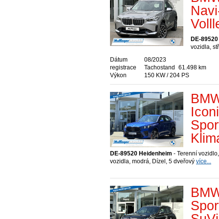
Navi
Voll
DE-89520
vozidla, s
Dátum
08/2023
registrace
Tachostand
61.498 km
Výkon
150 KW / 204 PS
BMW 
Ico
Spor
Klim
DE-89520 Heidenheim
- Terenní vozidlo,
vozidla, modrá, Dízel, 5 dveřový
více...
BMW
Spor
SuVi