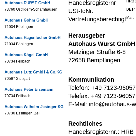
HRB 
Handelsregisternr
Autohaus DURST GmbH
73760 Ostfildern-Scharnhausen
DE14
USt-IdNr.
Marti
Vertretungsberechtigt
Autohaus Gohm GmbH
71034 Böblingen
Herausgeber
Autohaus Hagenlocher GmbH
Autohaus Wurst GmbH
71034 Böblingen
Metzinger Straße 6-8
Autohaus Kögel GmbH
72658 Bempflingen
70734 Fellbach
Autohaus Lutz GmbH & Co.KG
Kommunikation
70567 Stuttgart
Telefon: +49 7123-9605
Autohaus Peter Eisemann
Telefax: +49 7123-9605
70734 Fellbach
E-Mail: info@autohaus-w
Autohaus Wilhelm Jesinger KG
73730 Esslingen, Zell
Rechtliches
Handelsregisternr.: HRB