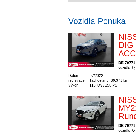
Vozidla-Ponuka
NISS
DIG
ACC 
DE-70771 
vozidlo, O
Dátum
07/2022
registrace
Tachostand
39.371 km
Výkon
116 KW / 158 PS
NIS
MY22
Run
DE-70771 
vozidlo, O