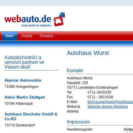
Start
Hledat
Poradce
Autohaus Wurst
Autoobchodníci a
servisní partneri ve
Vasem okolí
Kontakt
Autohaus Wurst
Akpinar Automobile
Hauptstr. 155
71088 Holzgerlingen
70771 Leinfelden-Echterdingen
Tel.
0711-3420230
Aston Martin Stuttgart
Fax
0711 - 3915338
E-Mail
fahrzeuganfrage@autohaus
70794 Filderstadt
Webová
Website dieses Händlers
stránka
Autohaus Drechsler GmbH &
Co.KG
Impressum
73770 Denkendorf
Handelsregister
Stuttg