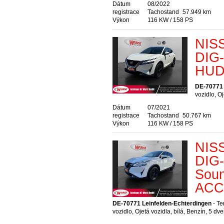
Dátum
08/2022
registrace
Tachostand
57.949 km
Výkon
116 KW / 158 PS
NISS
DIG-
HUD
DE-70771 
vozidlo, O
Dátum
07/2021
registrace
Tachostand
50.767 km
Výkon
116 KW / 158 PS
NISS
DIG
Sou
ACC 
DE-70771 Leinfelden-Echterdingen
- Te
vozidlo, Ojetá vozidla, bílá, Benzín, 5 dv