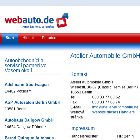
Start
Hledat
Poradce
Atelier Automobile Gmb
Autoobchodníci a
servisní partneri ve
Vasem okolí
Kontakt
Atelier Automobile GmbH
Adelmann Sportwagen
Wiebestr. 36-37 (Classic Remise Berlin)
14482 Potsdam
10553 Berlin
Tel.
030 33 77 83 62
ASP Autosalon Berlin GmbH
Fax
030 33 77 88 74
E-Mail
info@atelier-automobile.de
13581 Berlin
Webová
Website dieses Händlers
stránka
Autohaus Dallgow GmbH
14624 Dallgow-Döberitz
Impressum
Handelsregister
HR Berlin
Bernd Quinque Autohaus