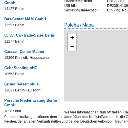
Handelsregisternr
HRB 92796
GmbH
USt-IdNr.
DE23514139
13127 Berlin
Vertretungsberechtigt
Dipl.-Ing. Ro
Bus-Center M&M GmbH
Poloha / Mapa
13597 Berlin
C.T.S. Car-Trade-Sales Berlin
+
12277 Berlin
−
Caravan Center Matner
15366 Dahlwitz-Hoppegarten
Gebr.Stehling oHG
10553 Berlin
Grund Reisemobile
12621 Berlin-Kaulsdorf
Porsche Niederlassung Berlin
GmbH
10587 null
Weitere Informationen zum offiziellen Kr
Personenkraftwagen können dem Leitfaden "über den Kraftstoffverbrauch, d
werden, der an allen Verkaufsstellen und bei der Deutschen Automobil Treuh