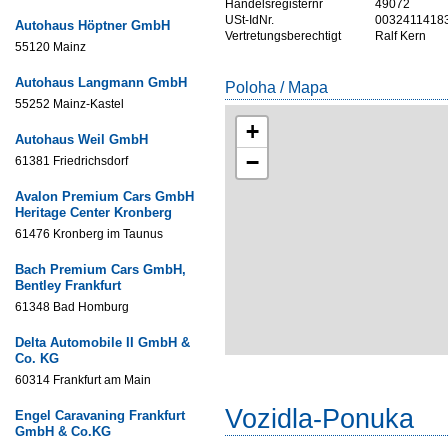
Handelsregisternr
49072
USt-IdNr.
0032411418
Autohaus Höptner GmbH
Vertretungsberechtigt
Ralf Kern
55120 Mainz
Autohaus Langmann GmbH
Poloha / Mapa
55252 Mainz-Kastel
+
Autohaus Weil GmbH
−
61381 Friedrichsdorf
Avalon Premium Cars GmbH
Heritage Center Kronberg
61476 Kronberg im Taunus
Bach Premium Cars GmbH,
Bentley Frankfurt
61348 Bad Homburg
Delta Automobile II GmbH &
Co. KG
60314 Frankfurt am Main
Vozidla-Ponuka
Engel Caravaning Frankfurt
GmbH & Co.KG