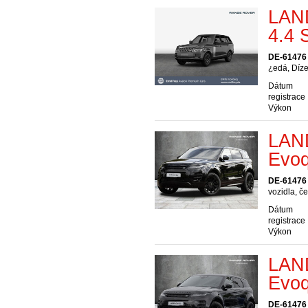
LAN
4.4
DE-61476
¿edá, Díze
Dátum
registrace
Výkon
LAN
Evoq
DE-61476
vozidla, č
Dátum
registrace
Výkon
LAN
Evo
DE-61476