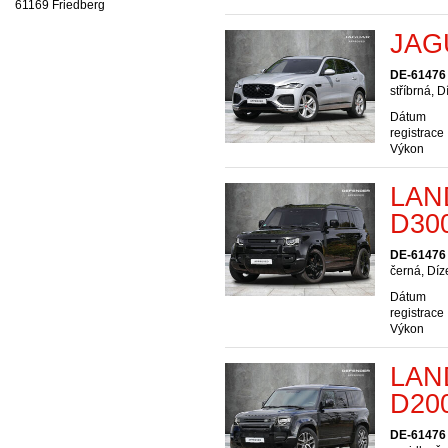
61169 Friedberg
JAG
DE-61476
stříbrná, D
Dátum
registrace
Výkon
LAN
D30
DE-61476
černá, Díz
Dátum
registrace
Výkon
LAN
D200
DE-61476