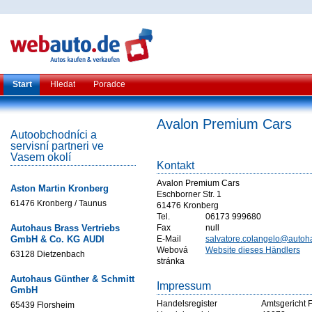
Start
Hledat
Poradce
Avalon Premium Cars
Autoobchodníci a
servisní partneri ve
Vasem okolí
Kontakt
Avalon Premium Cars
Aston Martin Kronberg
Eschborner Str. 1
61476 Kronberg / Taunus
61476 Kronberg
Tel.
06173 999680
Autohaus Brass Vertriebs
Fax
null
GmbH & Co. KG AUDI
E-Mail
salvatore.colangelo@autoh
Webová
Website dieses Händlers
63128 Dietzenbach
stránka
Autohaus Günther & Schmitt
Impressum
GmbH
Handelsregister
Amtsgericht F
65439 Florsheim