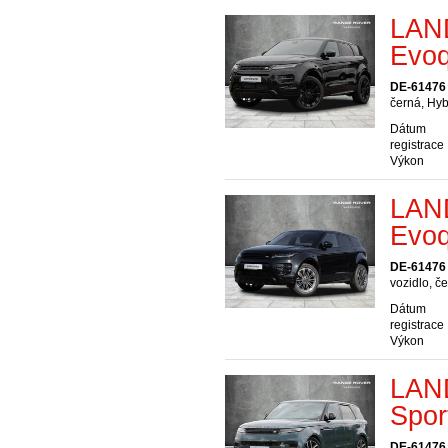
LAN
Evo
DE-61476
černá, Hyb
Dátum
registrace
Výkon
LAN
Evo
DE-61476
vozidlo, č
Dátum
registrace
Výkon
LAN
Spor
DE-61476