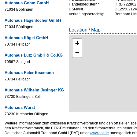
Autohaus Gohm GmbH
Handelsregisternr
HRB 722802
USt-IdNr.
DE25502124
71034 Böblingen
Vertretungsberechtigt
Bernhard Lin
Autohaus Hagenlocher GmbH
71034 Böblingen
Location / Map
Autohaus Kögel GmbH
+
70734 Fellbach
−
Autohaus Lutz GmbH & Co.KG
70567 Stuttgart
Autohaus Peter Eisemann
70734 Fellbach
Autohaus Wilhelm Jesinger KG
73730 Esslingen, Zell
Autohaus Wurst
73230 Kirchheim-Ötlingen
Weitere Informationen zum offiziellen Kraftstoffverbrauch und den offizielle
den Kraftstoffverbrauch, die CO2-Emissionen und den Stromverbrauch neuer P
Deutschen Automobil Treuhand GmbH (DAT) unter
www.dat.de
unentgeltlich erhä