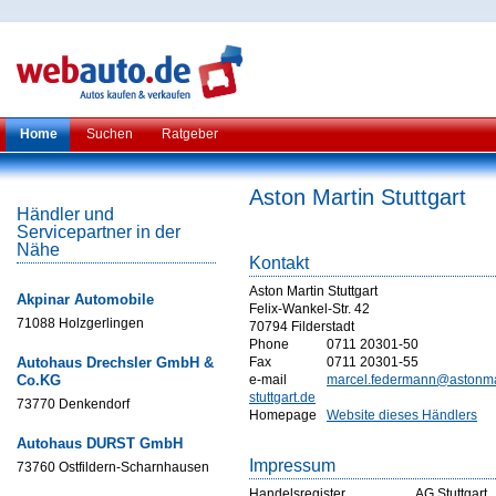
Home
Suchen
Ratgeber
Aston Martin Stuttgart
Händler und
Servicepartner in der
Nähe
Kontakt
Aston Martin Stuttgart
Akpinar Automobile
Felix-Wankel-Str. 42
71088 Holzgerlingen
70794 Filderstadt
Phone
0711 20301-50
Autohaus Drechsler GmbH &
Fax
0711 20301-55
Co.KG
e-mail
marcel.federmann@astonma
stuttgart.de
73770 Denkendorf
Homepage
Website dieses Händlers
Autohaus DURST GmbH
Impressum
73760 Ostfildern-Scharnhausen
Handelsregister
AG Stuttgart