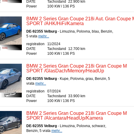
DATE
Tachostand
22.900 km
Power
100 KW / 136 PS
BMW 2 Series Gran Coupe 218i Aut. Gran Coupe 
SPORT /AHK/HiFi/Kamera
DE-92355 Velburg
- Limuzina, Polovna, blau, Benzin,
5 vrata
mehr...
registration
11/2024
DATE
Tachostand
12.700 km
Power
100 KW / 136 PS
BMW 2 Series Gran Coupe 218i Gran Coupe M
SPORT /GlasDach/Memory/HeadUp
DE-92355 Velburg
- Kupe, Polovna, grau, Benzin, 5
vrata
mehr...
registration
07/2024
DATE
Tachostand
33.900 km
Power
100 KW / 136 PS
BMW 2 Series Gran Coupe 218i Gran Coupe M
SPORT /Alcantara/HeadUp/Kamera
DE-92355 Velburg
- Limuzina, Polovna, schwarz,
Benzin, 5 vrata
mehr...