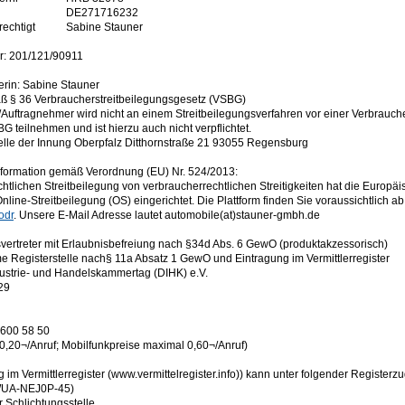
DE271716232
rechtigt
Sabine Stauner
: 201/121/90911
erin: Sabine Stauner
 § 36 Verbraucherstreitbeilegungsgesetz (VSBG)
/Auftragnehmer wird nicht an einem Streitbeilegungsverfahren vor einer Verbrauche
 teilnehmen und ist hierzu auch nicht verpflichtet.
elle der Innung Oberpfalz Ditthornstraße 21 93055 Regensburg
formation gemäß Verordnung (EU) Nr. 524/2013:
chtlichen Streitbeilegung von verbraucherrechtlichen Streitigkeiten hat die Europ
Online-Streitbeilegung (OS) eingerichtet. Die Plattform finden Sie voraussichtlich a
odr
. Unsere E-Mail Adresse lautet automobile(at)stauner-gmbh.de
vertreter mit Erlaubnisbefreiung nach §34d Abs. 6 GewO (produktakzessorisch)
 Registerstelle nach§ 11a Absatz 1 GewO und Eintragung im Vermittlerregister
ustrie- und Handelskammertag (DIHK) e.V.
29
 600 58 50
 0,20¬/Anruf; Mobilfunkpreise maximal 0,60¬/Anruf)
g im Vermittlerregister (www.vermittelregister.info)) kann unter folgender Regist
WUA-NEJ0P-45)
er Schlichtungsstelle