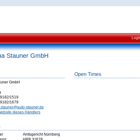
Logi
na Stauner GmbH
Open Times
auner GmbH
g
9182/1519
9182/1679
.stauner@auto-stauner.de
ebsite dieses Händlers
m
er
Amtsgericht Nürnberg
ernr
HRB 32678