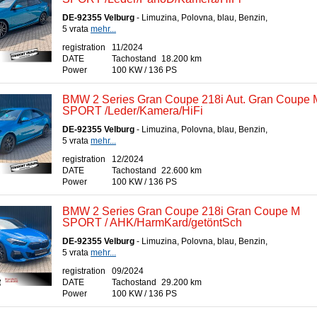
DE-92355 Velburg
- Limuzina, Polovna, blau, Benzin,
5 vrata
mehr...
registration
11/2024
DATE
Tachostand
18.200 km
Power
100 KW / 136 PS
BMW 2 Series Gran Coupe 218i Aut. Gran Coupe 
SPORT /Leder/Kamera/HiFi
DE-92355 Velburg
- Limuzina, Polovna, blau, Benzin,
5 vrata
mehr...
registration
12/2024
DATE
Tachostand
22.600 km
Power
100 KW / 136 PS
BMW 2 Series Gran Coupe 218i Gran Coupe M
SPORT / AHK/HarmKard/getöntSch
DE-92355 Velburg
- Limuzina, Polovna, blau, Benzin,
5 vrata
mehr...
registration
09/2024
DATE
Tachostand
29.200 km
Power
100 KW / 136 PS