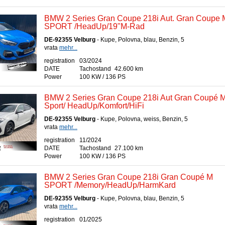
BMW 2 Series Gran Coupe 218i Aut. Gran Coupe 
SPORT /HeadUp/19"M-Rad
DE-92355 Velburg
- Kupe, Polovna, blau, Benzin, 5
vrata
mehr...
registration
03/2024
DATE
Tachostand
42.600 km
Power
100 KW / 136 PS
BMW 2 Series Gran Coupe 218i Aut Gran Coupé 
Sport/ HeadUp/Komfort/HiFi
DE-92355 Velburg
- Kupe, Polovna, weiss, Benzin, 5
vrata
mehr...
registration
11/2024
DATE
Tachostand
27.100 km
Power
100 KW / 136 PS
BMW 2 Series Gran Coupe 218i Gran Coupé M
SPORT /Memory/HeadUp/HarmKard
DE-92355 Velburg
- Kupe, Polovna, blau, Benzin, 5
vrata
mehr...
registration
01/2025