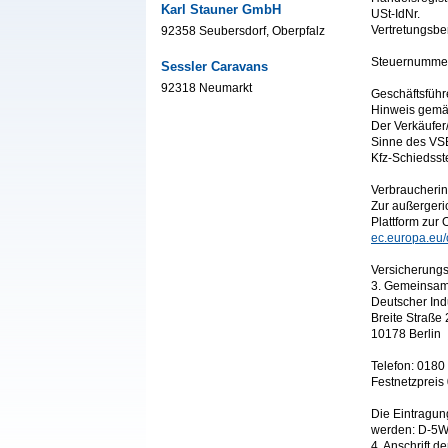
Karl Stauner GmbH
USt-IdNr.
Vertretungsbe
92358 Seubersdorf, Oberpfalz
Steuernummer
Sessler Caravans
92318 Neumarkt
Geschäftsführ
Hinweis gemäß
Der Verkäufer
Sinne des VSBG
Kfz-Schiedsst
Verbraucherin
Zur außergeri
Plattform zur 
ec.europa.eu/
Versicherungs
3. Gemeinsame
Deutscher Ind
Breite Straße 
10178 Berlin
Telefon: 0180
Festnetzpreis
Die Eintragun
werden: D-5
4. Anschrift d