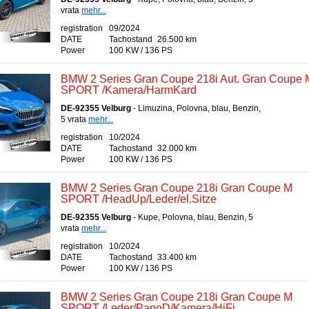
vrata
mehr...
registration
09/2024
DATE
Tachostand
26.500 km
Power
100 KW / 136 PS
BMW 2 Series Gran Coupe 218i Aut. Gran Coupe 
SPORT /Kamera/HarmKard
DE-92355 Velburg
- Limuzina, Polovna, blau, Benzin,
5 vrata
mehr...
registration
10/2024
DATE
Tachostand
32.000 km
Power
100 KW / 136 PS
BMW 2 Series Gran Coupe 218i Gran Coupe M
SPORT /HeadUp/Leder/el.Sitze
DE-92355 Velburg
- Kupe, Polovna, blau, Benzin, 5
vrata
mehr...
registration
10/2024
DATE
Tachostand
33.400 km
Power
100 KW / 136 PS
BMW 2 Series Gran Coupe 218i Gran Coupe M
SPORT /Leder/PanoD/Kamera/HiFi