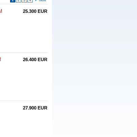
1
2
3
4
next
M
25.300 EUR
M
26.400 EUR
27.900 EUR