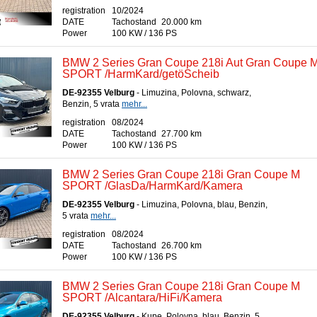
registration
10/2024
DATE
Tachostand
20.000 km
Power
100 KW / 136 PS
BMW 2 Series Gran Coupe 218i Aut Gran Coupe 
SPORT /HarmKard/getöScheib
DE-92355 Velburg
- Limuzina, Polovna, schwarz,
Benzin, 5 vrata
mehr...
registration
08/2024
DATE
Tachostand
27.700 km
Power
100 KW / 136 PS
BMW 2 Series Gran Coupe 218i Gran Coupe M
SPORT /GlasDa/HarmKard/Kamera
DE-92355 Velburg
- Limuzina, Polovna, blau, Benzin,
5 vrata
mehr...
registration
08/2024
DATE
Tachostand
26.700 km
Power
100 KW / 136 PS
BMW 2 Series Gran Coupe 218i Gran Coupe M
SPORT /Alcantara/HiFi/Kamera
DE-92355 Velburg
- Kupe, Polovna, blau, Benzin, 5