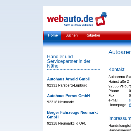
Home
Suchen
Ratgeber
Autoare
Händler und
Servicepartner in der
Nähe
Kontakt
Autoarena St
Autohaus Arnold GmbH
Hainstraße 2
92331 Parsberg-Lupburg
92355 Velbur
Phone
0
Autohaus Perras GmbH
Fax
0
e-mail
s
92318 Neumarkt
Homepage
W
Berger Fahrzeuge Neumarkt
GmbH
Impressu
92318 Neumarkt i.d.OPf.
Handelsregist
Handelsregist