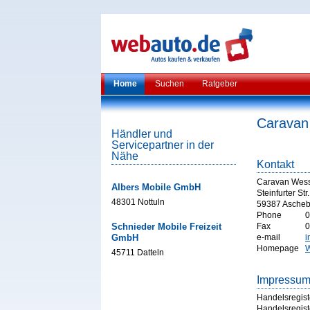
Home
Suchen
Ratgeber
Carava
Händler und
Servicepartner in der
Nähe
Kontakt
Caravan Wes
Albers Mobile GmbH
Steinfurter Str
48301 Nottuln
59387 Ascheb
Phone
0
Schnieder Mobile Freizeit
Fax
0
GmbH
e-mail
i
Homepage
W
45711 Datteln
Impressu
Handelsregist
Handelsregist