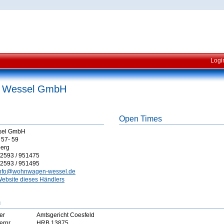
Logi
n Wessel GmbH
Open Times
sel GmbH
. 57- 59
erg
2593 / 951475
2593 / 951495
nfo@wohnwagen-wessel.de
ebsite dieses Händlers
m
er
Amtsgericht Coesfeld
ernr
HRB 13875