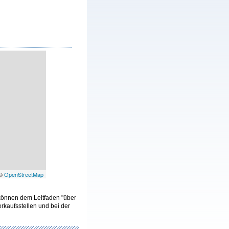
 ©
OpenStreetMap
 können dem Leitfaden "über
kaufsstellen und bei der