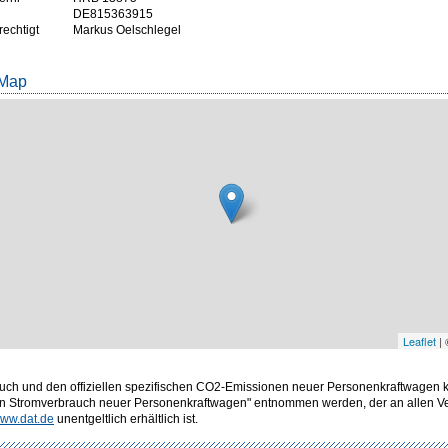
DE815363915
rechtigt
Markus Oelschlegel
 Map
Leaflet
|
rbrauch und den offiziellen spezifischen CO2-Emissionen neuer Personenkraftwagen
en Stromverbrauch neuer Personenkraftwagen" entnommen werden, der an allen Ver
ww.dat.de
unentgeltlich erhältlich ist.