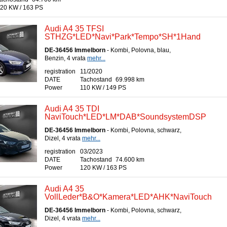
20 KW / 163 PS
Audi A4 35 TFSI
STHZG*LED*Navi*Park*Tempo*SH*1Hand
DE-36456 Immelborn
- Kombi, Polovna, blau,
Benzin, 4 vrata
mehr...
registration
11/2020
DATE
Tachostand
69.998 km
Power
110 KW / 149 PS
Audi A4 35 TDI
NaviTouch*LED*LM*DAB*SoundsystemDSP
DE-36456 Immelborn
- Kombi, Polovna, schwarz,
Dizel, 4 vrata
mehr...
registration
03/2023
DATE
Tachostand
74.600 km
Power
120 KW / 163 PS
Audi A4 35
VollLeder*B&O*Kamera*LED*AHK*NaviTouch
DE-36456 Immelborn
- Kombi, Polovna, schwarz,
Dizel, 4 vrata
mehr...