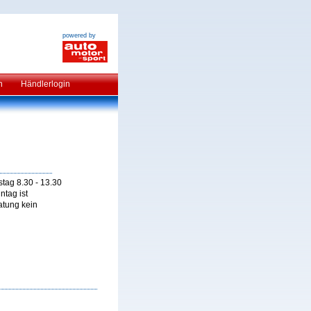
powered by
n
Händlerlogin
stag 8.30 - 13.30
ntag ist
atung kein