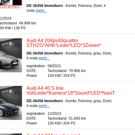
DE-36456 Immelborn
- Kombi, Polovna, Dizel, 4
vrata
mehr...
1/2024
achostand
49.998 km
00 KW / 136 PS
Audi A4 204ps40quattro
STHZG*AHK*Leder*LED*3Zonen*
DE-36456 Immelborn
- Kombi, Polovna, grau, Dizel,
4 vrata
mehr...
registration
08/2021
DATE
Tachostand
79.986 km
Power
150 KW / 204 PS
Audi A4 40 S line
VollLeder*Kamera*18*Sound*LED*NaviT
DE-36456 Immelborn
- Kombi, Polovna, grau, Dizel,
4 vrata
mehr...
registration
12/2023
DATE
Tachostand
51.600 km
Power
150 KW / 204 PS