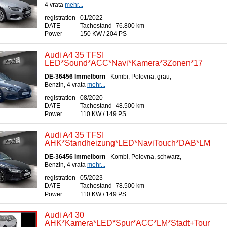
4 vrata
mehr...
registration
01/2022
DATE
Tachostand
76.800 km
Power
150 KW / 204 PS
Audi A4 35 TFSI
LED*Sound*ACC*Navi*Kamera*3Zonen*17
DE-36456 Immelborn
- Kombi, Polovna, grau,
Benzin, 4 vrata
mehr...
registration
08/2020
DATE
Tachostand
48.500 km
Power
110 KW / 149 PS
Audi A4 35 TFSI
AHK*Standheizung*LED*NaviTouch*DAB*LM
DE-36456 Immelborn
- Kombi, Polovna, schwarz,
Benzin, 4 vrata
mehr...
registration
05/2023
DATE
Tachostand
78.500 km
Power
110 KW / 149 PS
Audi A4 30
AHK*Kamera*LED*Spur*ACC*LM*Stadt+Tour