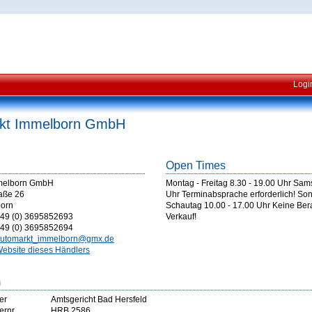
Logi
kt Immelborn GmbH
Open Times
melborn GmbH
Montag - Freitag 8.30 - 19.00 Uhr Sam
aße 26
Uhr Terminabsprache erforderlich! Son
orn
Schautag 10.00 - 17.00 Uhr Keine Ber
49 (0) 3695852693
Verkauf!
49 (0) 3695852694
utomarkt_immelborn@gmx.de
ebsite dieses Händlers
m
er
Amtsgericht Bad Hersfeld
ernr
HRB 2586