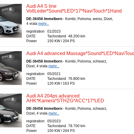
Audi A4 S line
VollLeder*Sound*LED*17*NaviTouch*1Hand
DE-36456 Immelborn
- Kombi, Polovna, weiss, Dizel,
4 vrata
mehr...
registration
01/2023
DATE
Tachostand
48.200 km
Power
150 KW / 204 PS
Audi A4 advanced Massage*Sound*LED*NaviTou
DE-36456 Immelborn
- Kombi, Polovna, schwarz,
Dizel, 4 vrata
mehr...
registration
05/2021
DATE
Tachostand
76.800 km
Power
120 KW / 163 PS
Audi A4 204ps advanced
AHK*Kamera*STHZG*ACC*17*LED
DE-36456 Immelborn
- Kombi, Polovna, schwarz,
Dizel, 4 vrata
mehr...
registration
05/2023
DATE
Tachostand
78.700 km
Power
150 KW / 204 PS