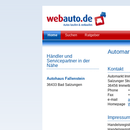
Home
Suchen
Ratgeber
Automar
Händler und
Servicepartner in der
Nähe
Kontakt
Automarkt Im
Autohaus Fallenstein
Salzunger Str
36433 Bad Salzungen
36456 Immelb
Phone
+
Fax
+
e-mail
a
Homepage
W
Impressu
Handelsregist
Handelsregist