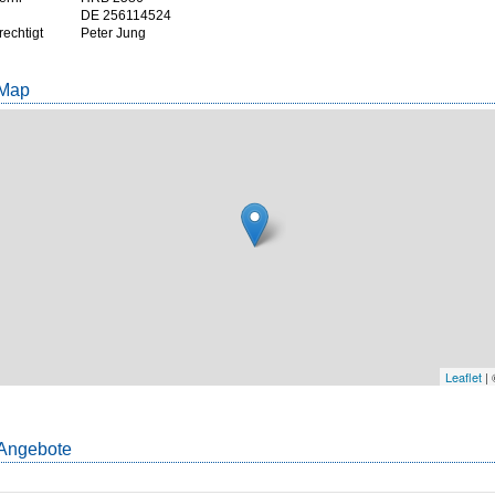
DE 256114524
rechtigt
Peter Jung
 Map
Leaflet
|
Angebote