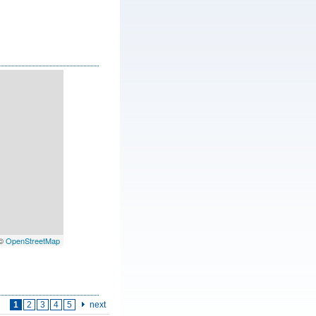
 ©
OpenStreetMap
1
2
3
4
5
next