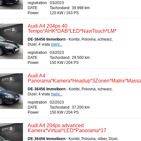
registration
03/2023
DATE
Tachostand
39.998 km
Power
120 KW / 163 PS
Audi A4 204ps 40
Tempo*AHK*DAB*LED*NaviTouch*LM*
DE-36456 Immelborn
- Kombi, Polovna, schwarz,
Dizel, 4 vrata
mehr...
registration
03/2023
DATE
Tachostand
29.500 km
Power
150 KW / 204 PS
Audi A4
Panorama*Kamera*Headup*3Zonen*Matrix*Mass
DE-36456 Immelborn
- Kombi, Polovna, schwarz,
Dizel, 4 vrata
mehr...
registration
02/2023
DATE
Tachostand
37.200 km
Power
150 KW / 204 PS
Audi A4 204ps advanced
Kamera*Virtual*LED*Panorama*17
DE-36456 Immelborn
- Kombi, Polovna, silber, Dizel,