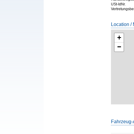
USt-IdNr.
Vertretungsbe
Location /
+
−
Fahrzeug-