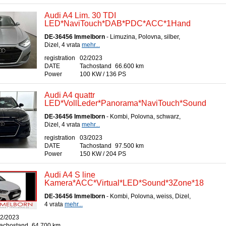
Audi A4 Lim. 30 TDI
LED*NaviTouch*DAB*PDC*ACC*1Hand
DE-36456 Immelborn
- Limuzina, Polovna, silber,
Dizel, 4 vrata
mehr...
registration
02/2023
DATE
Tachostand
66.600 km
Power
100 KW / 136 PS
Audi A4 quattr
LED*VollLeder*Panorama*NaviTouch*Sound
DE-36456 Immelborn
- Kombi, Polovna, schwarz,
Dizel, 4 vrata
mehr...
registration
03/2023
DATE
Tachostand
97.500 km
Power
150 KW / 204 PS
Audi A4 S line
Kamera*ACC*Virtual*LED*Sound*3Zone*18
DE-36456 Immelborn
- Kombi, Polovna, weiss, Dizel,
4 vrata
mehr...
2/2023
achostand
64.700 km