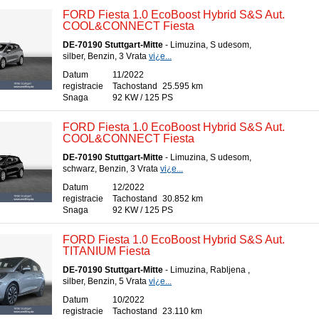
FORD Fiesta 1.0 EcoBoost Hybrid S&S Aut.
COOL&CONNECT Fiesta
DE-70190 Stuttgart-Mitte
- Limuzina, S udesom,
silber, Benzin, 3 Vrata
vi¿e...
Datum
11/2022
registracie
Tachostand
25.595 km
Snaga
92 KW / 125 PS
FORD Fiesta 1.0 EcoBoost Hybrid S&S Aut.
COOL&CONNECT Fiesta
DE-70190 Stuttgart-Mitte
- Limuzina, S udesom,
schwarz, Benzin, 3 Vrata
vi¿e...
Datum
12/2022
registracie
Tachostand
30.852 km
Snaga
92 KW / 125 PS
FORD Fiesta 1.0 EcoBoost Hybrid S&S Aut.
TITANIUM Fiesta
DE-70190 Stuttgart-Mitte
- Limuzina, Rabljena ,
silber, Benzin, 5 Vrata
vi¿e...
Datum
10/2022
registracie
Tachostand
23.110 km