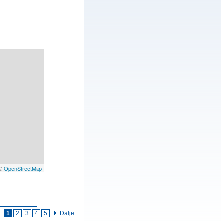
 ©
OpenStreetMap
1
2
3
4
5
Dalje