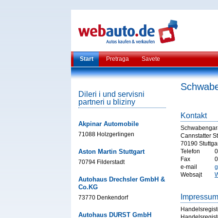
Start
Pretraga
Savete
Schwabe
Dileri i und servisni
partneri u bliziny
Kontakt
Akpinar Automobile
Schwabengara
71088 Holzgerlingen
Cannstatter St
70190 Stuttgar
Aston Martin Stuttgart
Telefon
0
Fax
0
70794 Filderstadt
e-mail
g
Websajt
W
Autohaus Drechsler GmbH &
Co.KG
Impressu
73770 Denkendorf
Handelsregist
Autohaus DURST GmbH
Handelsregist