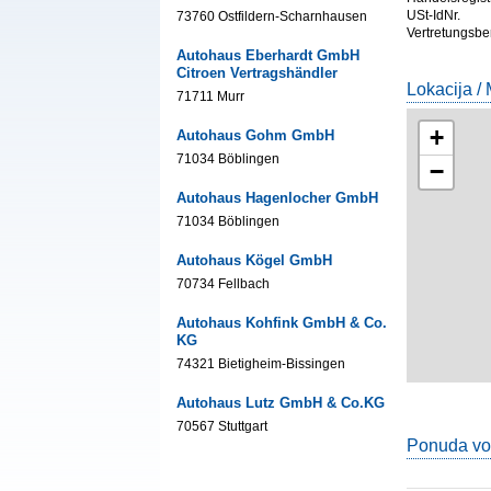
USt-IdNr.
73760 Ostfildern-Scharnhausen
Vertretungsbe
Autohaus Eberhardt GmbH
Citroen Vertragshändler
Lokacija /
71711 Murr
+
Autohaus Gohm GmbH
71034 Böblingen
−
Autohaus Hagenlocher GmbH
71034 Böblingen
Autohaus Kögel GmbH
70734 Fellbach
Autohaus Kohfink GmbH & Co.
KG
74321 Bietigheim-Bissingen
Autohaus Lutz GmbH & Co.KG
70567 Stuttgart
Ponuda vo