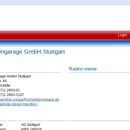
Login
ngarage GmbH Stuttgart
Radno vreme
ge GmbH Stuttgart
r. 46
t-Mitte
711 2803-01
711 2803-2107
uenther.schaal@schwabengarage.de
ebsite dieses Händlers
m
er
AG Stuttgart
ernr
HRB 748054