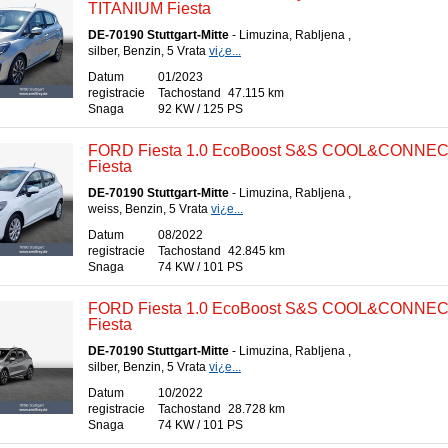
TITANIUM Fiesta
DE-70190 Stuttgart-Mitte
- Limuzina, Rabljena ,
silber, Benzin, 5 Vrata
vi¿e...
Datum
01/2023
registracie
Tachostand
47.115 km
Snaga
92 KW / 125 PS
FORD Fiesta 1.0 EcoBoost S&S COOL&CONNE
Fiesta
DE-70190 Stuttgart-Mitte
- Limuzina, Rabljena ,
weiss, Benzin, 5 Vrata
vi¿e...
Datum
08/2022
registracie
Tachostand
42.845 km
Snaga
74 KW / 101 PS
FORD Fiesta 1.0 EcoBoost S&S COOL&CONNE
Fiesta
DE-70190 Stuttgart-Mitte
- Limuzina, Rabljena ,
silber, Benzin, 5 Vrata
vi¿e...
Datum
10/2022
registracie
Tachostand
28.728 km
Snaga
74 KW / 101 PS