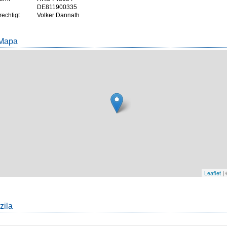
DE811900335
rechtigt
Volker Dannath
 Mapa
Leaflet
|
zila