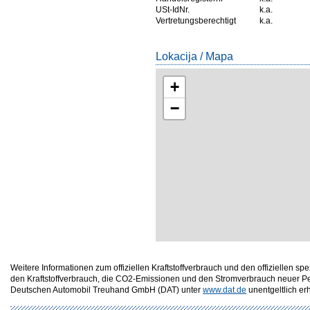
USt-IdNr.
k.a.
Vertretungsberechtigt
k.a.
Lokacija / Mapa
+
−
Weitere Informationen zum offiziellen Kraftstoffverbrauch und den offizielle
den Kraftstoffverbrauch, die CO2-Emissionen und den Stromverbrauch neuer P
Deutschen Automobil Treuhand GmbH (DAT) unter
www.dat.de
unentgeltlich erhä