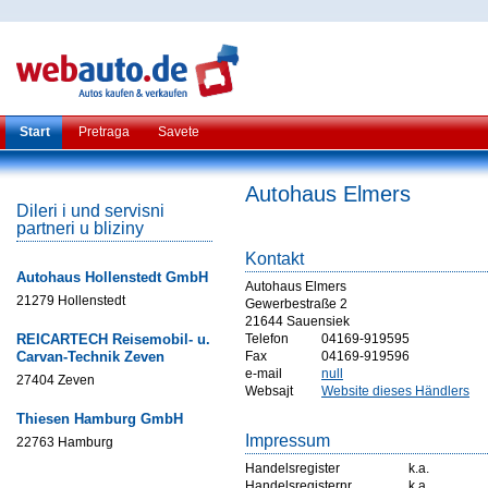
Start
Pretraga
Savete
Autohaus Elmers
Dileri i und servisni
partneri u bliziny
Kontakt
Autohaus Hollenstedt GmbH
Autohaus Elmers
21279 Hollenstedt
Gewerbestraße 2
21644 Sauensiek
REICARTECH Reisemobil- u.
Telefon
04169-919595
Carvan-Technik Zeven
Fax
04169-919596
e-mail
null
27404 Zeven
Websajt
Website dieses Händlers
Thiesen Hamburg GmbH
Impressum
22763 Hamburg
Handelsregister
k.a.
Handelsregisternr
k.a.