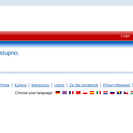
Login
ostupno.
Firma
Kariera
Impressum
Uslovi
Za¿tita privatnosti
Privacy Manager
Choose your language: