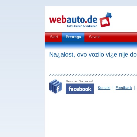
Start
Pretraga
Savete
Na¿alost, ovo vozilo vi¿e nije d
Kontakt
Feedback