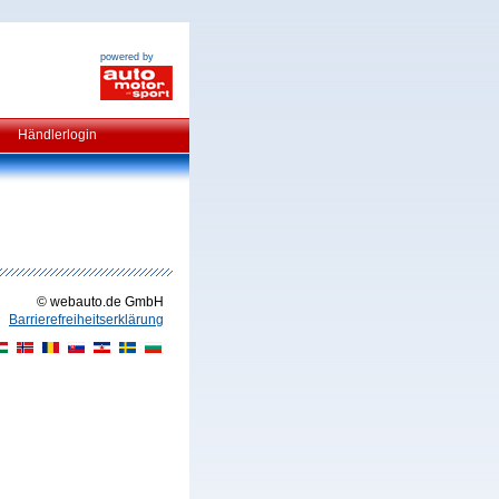
powered by
Händlerlogin
© webauto.de GmbH
Barrierefreiheitserklärung