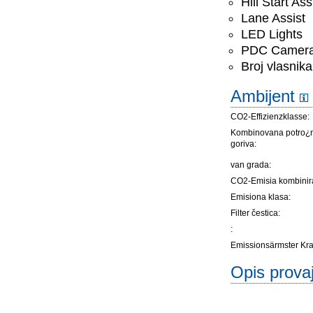
Hill Start Ass
Lane Assist
LED Lights
PDC Camer
Broj vlasnika
Ambijent
CO2-Effizienzklasse:
Kombinovana potro¿
goriva:
van grada:
CO2-Emisia kombinir
Emisiona klasa:
Filter čestica:
:
Emissionsärmster Kraft
Opis prova