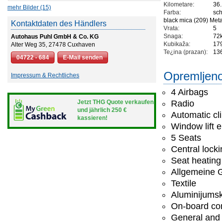
Kilometare:
36
mehr Bilder (15)
Farba:
sch
black mica (209) Meta
Kontaktdaten des Händlers
Vrata:
5
Snaga:
72
Autohaus Puhl GmbH & Co. KG
Kubikaža:
17
Alter Weg 35, 27478 Cuxhaven
Te¿ina (prazan):
13
04722 - 684
E-Mail senden
Opremljeno
Impressum & Rechtliches
4 Airbags
Jetzt THG Quote verkaufen
Radio
und jährlich 250 €
Automatic cl
kassieren!
Window lift e
5 Seats
Central lock
Seat heating
Allgemeine G
Textile
Aluminijumsk
On-board co
General and 