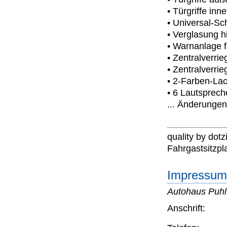
• Türgriffe inn
• Universal-Sc
• Verglasung h
• Warnanlage f
• Zentralverri
• Zentralverri
• 2-Farben-La
• 6 Lautsprech
... Änderungen
quality by dotzi
Fahrgastsitzpl
Impressum 
Autohaus Puh
Anschrift: