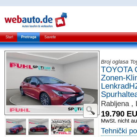
Start
Pretraga
Savete
Broj oglasa To
TOYOTA C
Zonen-Kl
LenkradHZ
Spurhaltea
Rabljena , 
19.790 E
MwSt. nicht a
Tehnički p