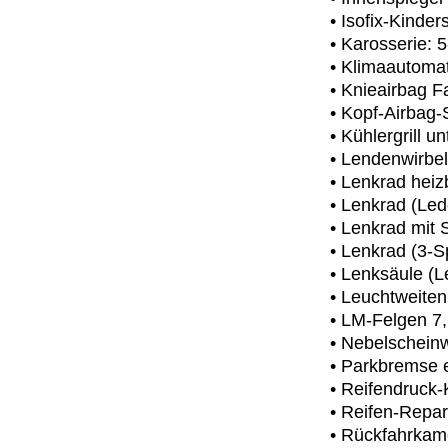
• Isofix-Kinder
• Karosserie: 5
• Klimaautoma
• Knieairbag F
• Kopf-Airbag
• Kühlergrill u
• Lendenwirbels
• Lenkrad heiz
• Lenkrad (Led
• Lenkrad mit 
• Lenkrad (3-S
• Lenksäule (L
• Leuchtweite
• LM-Felgen 7
• Nebelschein
• Parkbremse e
• Reifendruck-
• Reifen-Repar
• Rückfahrkam