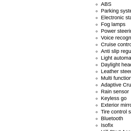
ABS
Parking sys
Electronic st
Fog lamps
Power steeri
Voice recogn
Cruise contr
Anti slip regu
Light automa
Daylight hea
Leather stee
Multi functio
Adaptive Cru
Rain sensor
Keyless go
Exterior mirr
Tire control
Bluetooth
Isofix